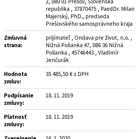
2, 080 01 Prešov, Slovenská
republika , 37870475 , PaedDr. Milan
Majerský, PhD., predseda
Prešovského samosprávneho kraja
Zmluvná
prijímateľ , Ondava pre život, n.o. ,
strana:
Nižná Polianka 47, 086 36 Nižná
Polianka , 45746443 , Vladimír
Jenčurák
Hodnota
35 485,50 € s DPH
zmluv:
Podpísanie
18. 11. 2019
zmluvy:
Platnosť
18. 11. 2019
zmluvy:
Zverejnenie
16. 1. 2020