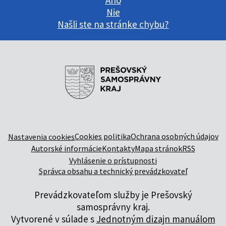
Áno
Nie
Našli ste na stránke chybu?
Cookies politika
Ochrana osobných údajov
Nastavenia cookies
Autorské informácie
Kontakty
Mapa stránok
RSS
Vyhlásenie o prístupnosti
Správca obsahu a technický prevádzkovateľ
Prevádzkovateľom služby je Prešovský
samosprávny kraj.
Vytvorené v súlade s
Jednotným dizajn manuálom