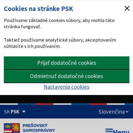
Cookies na stránke PSK
Používame základné cookies súbory, aby mohla táto
stránka fungovať.
Taktiež používame analytické súbory, akceptovaním
súhlasíte s ich používaním.
Prijať dodatočné cookies
Odmietnuť dodatočné cookies
Nastavenia cookies
SK
PSK
Doména psk.sk je oficiálna
Menu