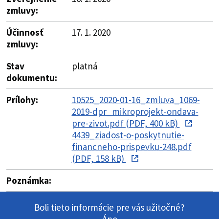
zmluvy:
Účinnosť
17. 1. 2020
zmluvy:
Stav
platná
dokumentu:
Prílohy:
10525_2020-01-16_zmluva_1069-
2019-dpr_mikroprojekt-ondava-
pre-zivot.pdf (PDF, 400 kB)
4439_ziadost-o-poskytnutie-
financneho-prispevku-248.pdf
(PDF, 158 kB)
Poznámka:
Boli tieto informácie pre vás užitočné?