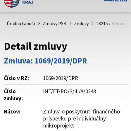
Toto je oficiálna webová stránka Prešovského
samosprávneho kraja. Oficiálne stránky využívajú doménu
psk.sk.
Úradná tabuľa
Zmluvy PSK
Zmluvy
28215 / Zmluva o 
Táto stránka je zabezpečená
Detail zmluvy
Buďte pozorní a vždy sa uistite, že zdieľate informácie iba
cez zabezpečenú webovú stránku. Zabezpečená stránka
Zmluva: 1069/2019/DPR
vždy začína https:// pred názvom domény webového sídla.
Číslo v RZ:
1069/2019/DPR
Číslo
INT/ET/PO/3/III/A/0248
zmluvy:
Názov:
Zmluva o poskytnutí finančného
príspevku pre individuálny
mikroprojekt