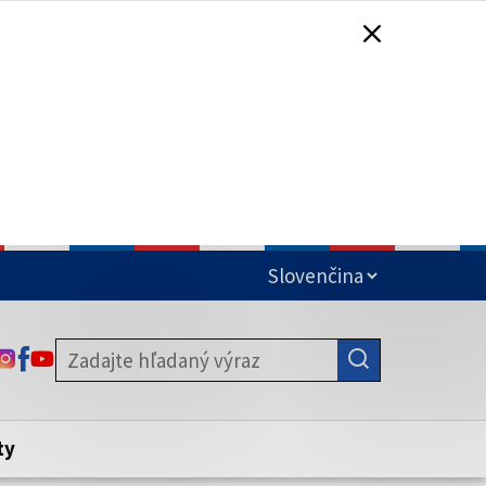
čená
ODKAZ SA OTVORÍ NA NOVEJ KARTE
ODKAZ SA OTVORÍ NA NOVEJ KARTE
ODKAZ SA OTVORÍ NA NOVEJ KARTE
stite, že zdieľate informácie iba cez
nku. Zabezpečená stránka vždy začína
ény webového sídla.
ty