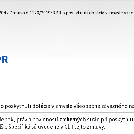
204 / Zmluva č. 1120/2019/DPR o poskytnutí dotácie v zmysle V
PR
 o poskytnutí dotácie v zmysle Všeobecne záväzného n
nok, práv a povinností zmluvných strán pri poskytnutí
ie špecifiká sú uvedené v Čl. I tejto zmluvy.