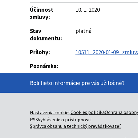
Účinnosť
10. 1. 2020
zmluvy:
Stav
platná
dokumentu:
Prílohy:
10511_2020-01-09_zmluva
Poznámka:
Boli tieto informácie pre vás užitočné?
Cookies politika
Ochrana osobný
Nastavenia cookies
RSS
Vyhlásenie o prístupnosti
Správca obsahu a technický prevádzkovateľ