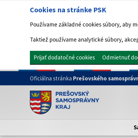
Cookies na stránke PSK
Používame základné cookies súbory, aby mo
Taktiež používame analytické súbory, akcep
Prijať dodatočné cookies
Odmietnuť do
PRESKOČIŤ NA HLAVNÝ OBSAH
Oficiálna stránka
Prešovského samosprávn
Doména psk.sk je oficiálna
Toto je oficiálna webová stránka Prešovsk
Oficiálne stránky využívajú doménu psk.sk.
S