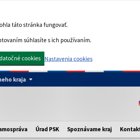
hla táto stránka fungovať.
tovaním súhlasíte s ich používaním.
datočné cookies
Nastavenia cookies
eho kraja
Táto stránka je zabezpe
Buďte pozorní a vždy sa ui
ého samosprávneho kraja.
zabezpečenú webovú strá
https:// pred názvom dom
amospráva
Úrad PSK
Spoznávame kraj
Kontak