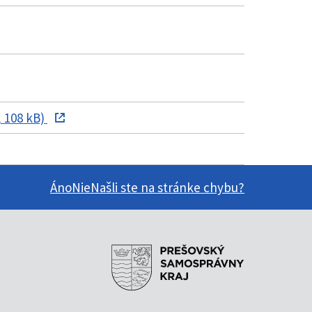
 108 kB)
Áno
Nie
Našli ste na stránke chybu?