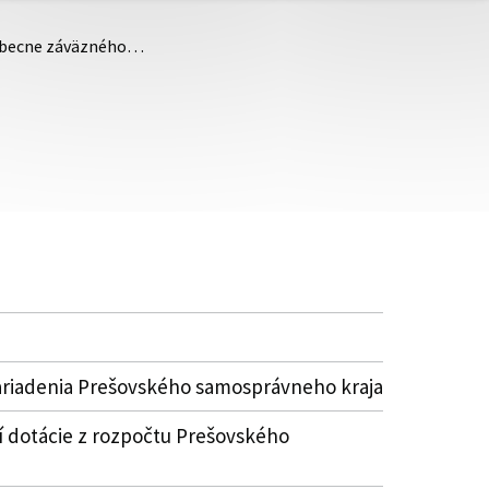
šeobecne záväzného…
ariadenia Prešovského samosprávneho kraja
 dotácie z rozpočtu Prešovského