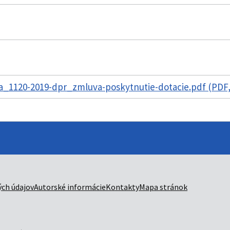
_1120-2019-dpr_zmluva-poskytnutie-dotacie.pdf (PDF,
ch údajov
Autorské informácie
Kontakty
Mapa stránok