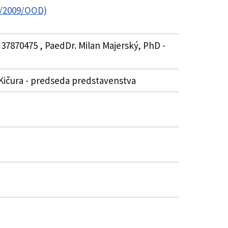
8/2009/OOD)
 37870475 , PaedDr. Milan Majerský, PhD -
ef Kičura - predseda predstavenstva