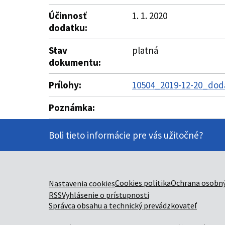
Účinnosť
1. 1. 2020
dodatku:
Stav
platná
dokumentu:
Prílohy:
10504_2019-12-20_doda
Poznámka:
Boli tieto informácie pre vás užitočné?
Cookies politika
Ochrana osobný
Nastavenia cookies
RSS
Vyhlásenie o prístupnosti
Správca obsahu a technický prevádzkovateľ