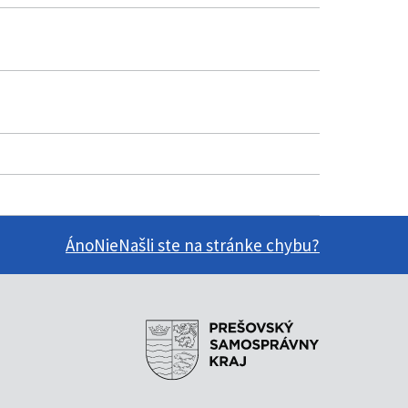
Áno
Nie
Našli ste na stránke chybu?