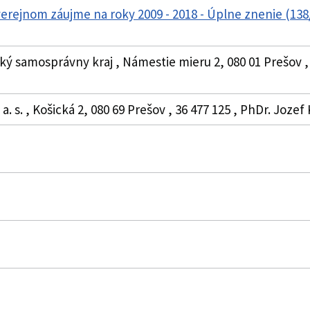
verejnom záujme na roky 2009 - 2018 - Úplne znenie (13
ký samosprávny kraj , Námestie mieru 2, 080 01 Prešov ,
a. s. , Košická 2, 080 69 Prešov , 36 477 125 , PhDr. Joz