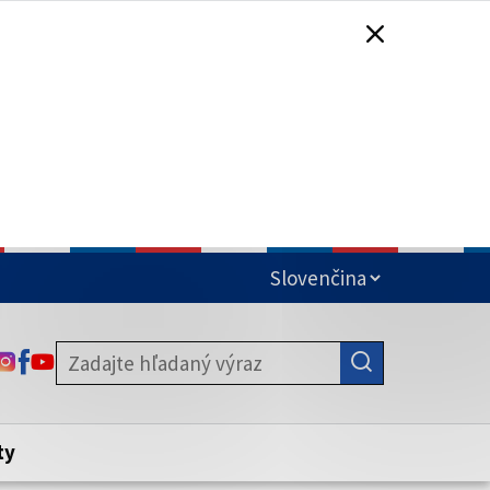
čená
ODKAZ SA OTVORÍ NA NOVEJ KARTE
ODKAZ SA OTVORÍ NA NOVEJ KARTE
ODKAZ SA OTVORÍ NA NOVEJ KARTE
stite, že zdieľate informácie iba cez
nku. Zabezpečená stránka vždy začína
ény webového sídla.
ty