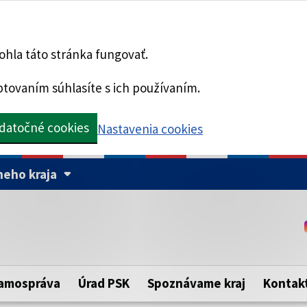
hla táto stránka fungovať.
tovaním súhlasíte s ich používaním.
datočné cookies
Nastavenia cookies
eho kraja
Táto stránka je zabezpe
Buďte pozorní a vždy sa ui
ého samosprávneho kraja.
zabezpečenú webovú strá
https:// pred názvom dom
amospráva
Úrad PSK
Spoznávame kraj
Kontak