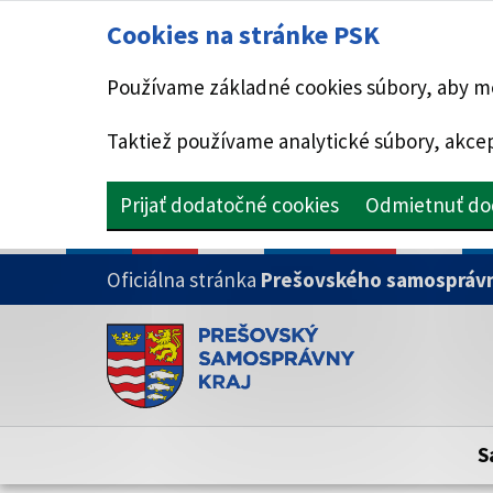
Cookies na stránke PSK
Používame základné cookies súbory, aby mo
Taktiež používame analytické súbory, akcep
Prijať dodatočné cookies
Odmietnuť do
PRESKOČIŤ NA HLAVNÝ OBSAH
Oficiálna stránka
Prešovského samosprávn
Doména psk.sk je oficiálna
Toto je oficiálna webová stránka Prešovsk
Oficiálne stránky využívajú doménu psk.sk.
S