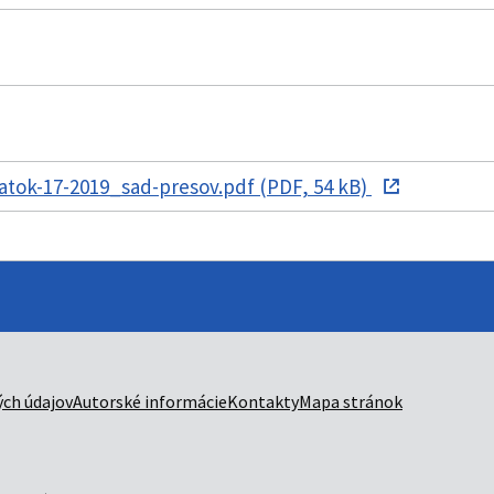
tok-17-2019_sad-presov.pdf (PDF, 54 kB)
ch údajov
Autorské informácie
Kontakty
Mapa stránok