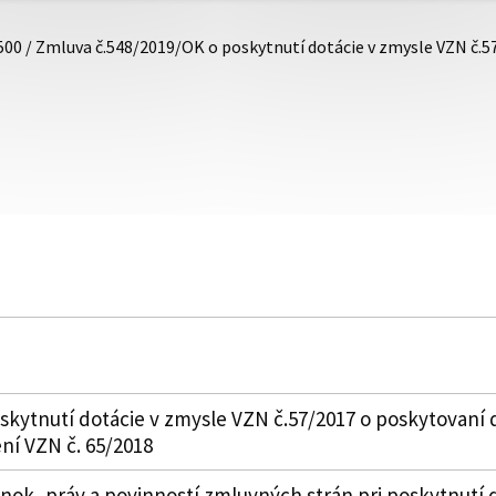
500 / Zmluva č.548/2019/OK o poskytnutí dotácie v zmysle VZN č.
kytnutí dotácie v zmysle VZN č.57/2017 o poskytovaní 
ní VZN č. 65/2018
k, práv a povinností zmluvných strán pri poskytnutí 