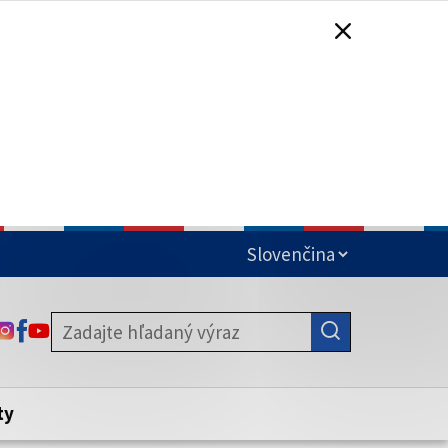
čená
ODKAZ SA OTVORÍ NA NOVEJ KARTE
ODKAZ SA OTVORÍ NA NOVEJ KARTE
ODKAZ SA OTVORÍ NA NOVEJ KARTE
stite, že zdieľate informácie iba cez
nku. Zabezpečená stránka vždy začína
ény webového sídla.
ty