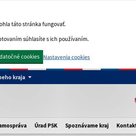
hla táto stránka fungovať.
tovaním súhlasíte s ich používaním.
datočné cookies
Nastavenia cookies
eho kraja
Táto stránka je zabezpe
Buďte pozorní a vždy sa ui
ého samosprávneho kraja.
zabezpečenú webovú strá
https:// pred názvom dom
amospráva
Úrad PSK
Spoznávame kraj
Kontak