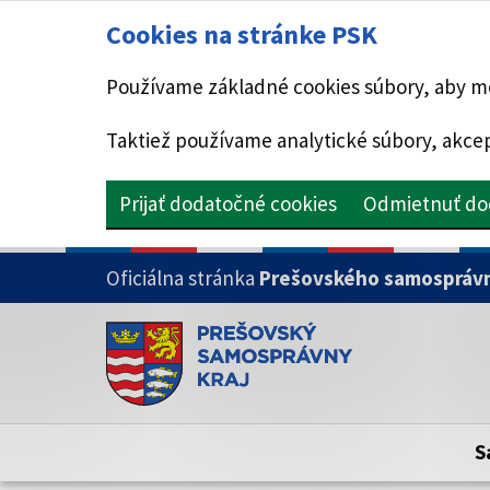
Cookies na stránke PSK
Používame základné cookies súbory, aby mo
Taktiež používame analytické súbory, akcep
Prijať dodatočné cookies
Odmietnuť do
PRESKOČIŤ NA HLAVNÝ OBSAH
Oficiálna stránka
Prešovského samosprávn
Doména psk.sk je oficiálna
Toto je oficiálna webová stránka Prešovsk
Oficiálne stránky využívajú doménu psk.sk.
S