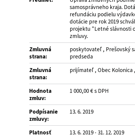
samosprávneho kraja. Dotác
refundáciu podielu výdavko
dotácie pre rok 2019 schvá
projektu "Letné slávnosti o
zmluvy.
Zmluvná
poskytovateľ , Prešovský s
strana:
predseda
Zmluvná
prijímateľ , Obec Kolonica 
strana:
Hodnota
1 000,00 € s DPH
zmluv:
Podpísanie
13. 6. 2019
zmluvy:
Platnosť
13. 6. 2019 - 31. 12. 2019