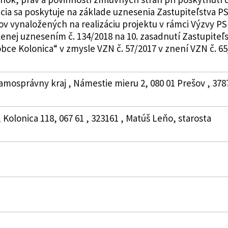
ia sa poskytuje na základe uznesenia Zastupiteľstva PSK
v vynaložených na realizáciu projektu v rámci Výzvy PS
lenej uznesením č. 134/2018 na 10. zasadnutí Zastupiteľ
bce Kolonica“ v zmysle VZN č. 57/2017 v znení VZN č. 65/2
amosprávny kraj , Námestie mieru 2, 080 01 Prešov , 378
, Kolonica 118, 067 61 , 323161 , Matúš Leňo, starosta