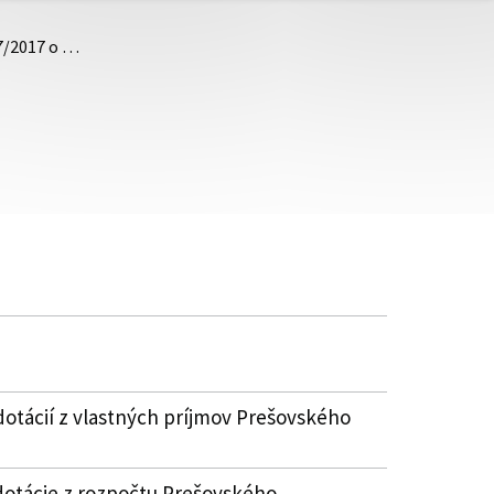
57/2017 o …
dotácií z vlastných príjmov Prešovského
dotácie z rozpočtu Prešovského