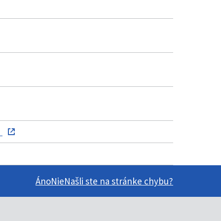
)
Áno
Nie
Našli ste na stránke chybu?