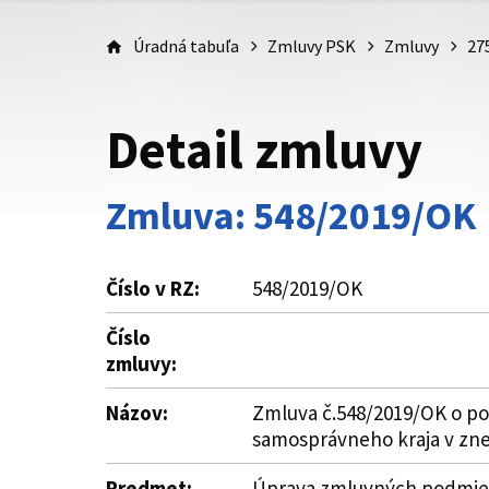
Úradná tabuľa
Zmluvy PSK
Zmluvy
27
Detail zmluvy
Zmluva: 548/2019/OK
Číslo v RZ:
548/2019/OK
Číslo
zmluvy:
Názov:
Zmluva č.548/2019/OK o pos
samosprávneho kraja v zne
Predmet:
Úprava zmluvných podmieno