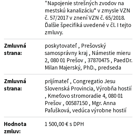
"Napojenie strešných zvodov na
mestskú kanalizáciu“ v zmysle VZN
č. 57/2017 v znení VZN č. 65/2018.
Ďalšie špecifiká uvedené v čl. I tejto
zmluvy.
Zmluvná
poskytovateľ , Prešovský
strana:
samosprávny kraj , Námestie mieru
2, 080 01 Prešov , 37870475 , PaedDr.
Milan Majerský, PhD., predseda
Zmluvná
prijímateľ , Congregatio Jesu
strana:
Slovenská Provincia, Výrobňa hostií
, Kmeťovo stromoradie 4, 080 01
Prešov , 00587150 , Mgr. Anna
Paľušková, vedúca výrobne hostií
Hodnota
1 500,00 € s DPH
zmluv: