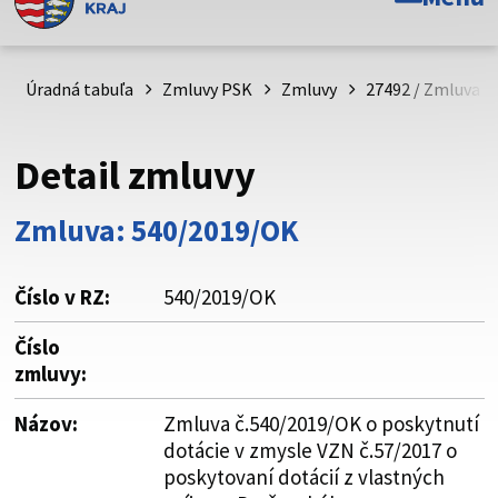
Toto je oficiálna webová stránka Prešovského
samosprávneho kraja. Oficiálne stránky využívajú doménu
psk.sk.
Úradná tabuľa
Zmluvy PSK
Zmluvy
27492 / Zmluva č
Táto stránka je zabezpečená
Detail zmluvy
Buďte pozorní a vždy sa uistite, že zdieľate informácie iba
cez zabezpečenú webovú stránku. Zabezpečená stránka
Zmluva: 540/2019/OK
vždy začína https:// pred názvom domény webového sídla.
Číslo v RZ:
540/2019/OK
Číslo
zmluvy:
Názov:
Zmluva č.540/2019/OK o poskytnutí
dotácie v zmysle VZN č.57/2017 o
poskytovaní dotácií z vlastných