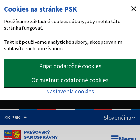
Cookies na stránke PSK
Používame základné cookies súbory, aby mohla táto
stránka fungovať.
Taktiež používame analytické súbory, akceptovaním
súhlasíte s ich používaním.
Prijať dodatočné cookies
Odmietnuť dodatočné cookies
Nastavenia cookies
SK
PSK
Doména psk.sk je oficiálna
Menu