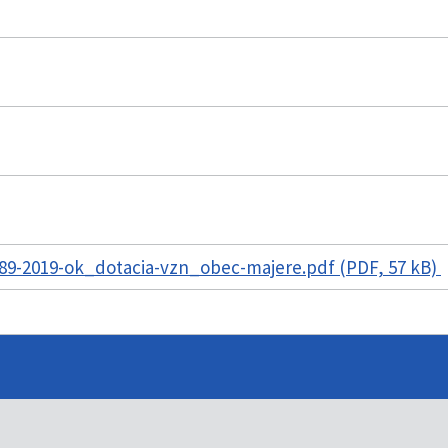
89-2019-ok_dotacia-vzn_obec-majere.pdf (PDF, 57 kB)