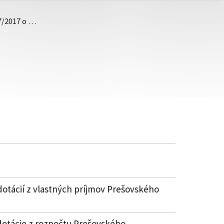
57/2017 o …
dotácií z vlastných príjmov Prešovského
dotácie z rozpočtu Prešovského