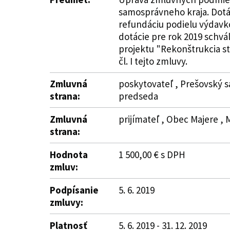
samosprávneho kraja. Dotác
refundáciu podielu výdavko
dotácie pre rok 2019 schvá
projektu "Rekonštrukcia st
čl. I tejto zmluvy.
Zmluvná
poskytovateľ , Prešovský s
strana:
predseda
Zmluvná
prijímateľ , Obec Majere , M
strana:
Hodnota
1 500,00 € s DPH
zmluv:
Podpísanie
5. 6. 2019
zmluvy:
Platnosť
5. 6. 2019 - 31. 12. 2019