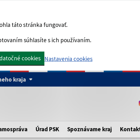
hla táto stránka fungovať.
tovaním súhlasíte s ich používaním.
datočné cookies
Nastavenia cookies
eho kraja
Táto stránka je zabezpe
Buďte pozorní a vždy sa ui
ého samosprávneho kraja.
zabezpečenú webovú strá
https:// pred názvom dom
amospráva
Úrad PSK
Spoznávame kraj
Kontak