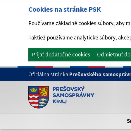
Cookies na stránke PSK
Používame základné cookies súbory, aby mo
Taktiež používame analytické súbory, akcep
Prijať dodatočné cookies
Odmietnuť do
PRESKOČIŤ NA HLAVNÝ OBSAH
Oficiálna stránka
Prešovského samosprávn
Doména psk.sk je oficiálna
Toto je oficiálna webová stránka Prešovsk
Oficiálne stránky využívajú doménu psk.sk.
S