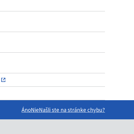
Áno
Nie
Našli ste na stránke chybu?