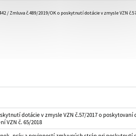
442 / Zmluva č.489/2019/OK o poskytnutí dotácie v zmysle VZN č.
kytnutí dotácie v zmysle VZN č.57/2017 o poskytovaní 
ní VZN č. 65/2018
k, práv a povinností zmluvných strán pri poskytnutí 