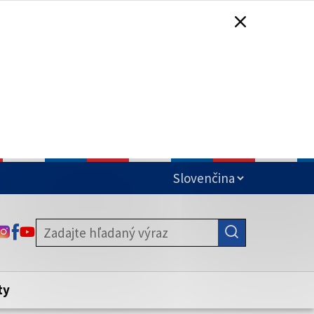
čená
ODKAZ SA OTVORÍ NA NOVEJ KARTE
ODKAZ SA OTVORÍ NA NOVEJ KARTE
ODKAZ SA OTVORÍ NA NOVEJ KARTE
stite, že zdieľate informácie iba cez
nku. Zabezpečená stránka vždy začína
ény webového sídla.
ty