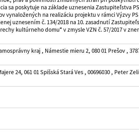
ia sa poskytuje na základe uznesenia Zastupiteľstva PSK
v vynaložených na realizáciu projektu v rámci Výzvy PS
lenej uznesením č. 134/2018 na 10. zasadnutí Zastupiteľ
rechy kultúrneho domu“ v zmysle VZN č. 57/2017 v znení
amosprávny kraj , Námestie mieru 2, 080 01 Prešov , 378
ajere 24, 061 01 Spišská Stará Ves , 00696030 , Peter Zel