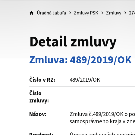
Úradná tabuľa
Zmluvy PSK
Zmluvy
27
Detail zmluvy
Zmluva: 489/2019/OK
Číslo v RZ:
489/2019/OK
Číslo
zmluvy:
Názov:
Zmluva č.489/2019/OK o pos
samosprávneho kraja v zne
Predmet:
Úprava zmluvných podmieno