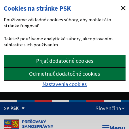
Cookies na stránke PSK
Používame základné cookies súbory, aby mohla táto
stránka fungovať.
Taktiež používame analytické súbory, akceptovaním
súhlasíte s ich používaním.
Prijať dodatočné cookies
Odmietnuť dodatočné cookies
Nastavenia cookies
SK
PSK
Doména psk.sk je oficiálna
Menu