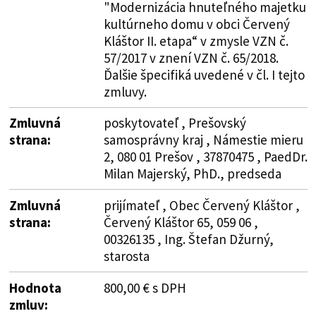
"Modernizácia hnuteľného majetku
kultúrneho domu v obci Červený
Kláštor II. etapa“ v zmysle VZN č.
57/2017 v znení VZN č. 65/2018.
Ďalšie špecifiká uvedené v čl. I tejto
zmluvy.
Zmluvná
poskytovateľ , Prešovský
strana:
samosprávny kraj , Námestie mieru
2, 080 01 Prešov , 37870475 , PaedDr.
Milan Majerský, PhD., predseda
Zmluvná
prijímateľ , Obec Červený Kláštor ,
strana:
Červený Kláštor 65, 059 06 ,
00326135 , Ing. Štefan Džurný,
starosta
Hodnota
800,00 € s DPH
zmluv: