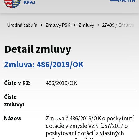
Toto je oficiálna webová stránka Prešovského
samosprávneho kraja. Oficiálne stránky využívajú doménu
psk.sk.
Úradná tabuľa
Zmluvy PSK
Zmluvy
27439 / Zmluva č
Táto stránka je zabezpečená
Detail zmluvy
Buďte pozorní a vždy sa uistite, že zdieľate informácie iba
cez zabezpečenú webovú stránku. Zabezpečená stránka
Zmluva: 486/2019/OK
vždy začína https:// pred názvom domény webového sídla.
Číslo v RZ:
486/2019/OK
Číslo
zmluvy:
Názov:
Zmluva č.486/2019/OK o poskytnutí
dotácie v zmysle VZN č.57/2017 o
poskytovaní dotácií z vlastných