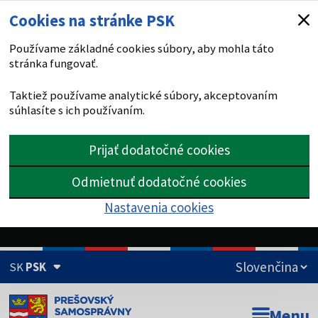
Cookies na stránke PSK
Používame základné cookies súbory, aby mohla táto
stránka fungovať.
Taktiež používame analytické súbory, akceptovaním
súhlasíte s ich používaním.
Prijať dodatočné cookies
Odmietnuť dodatočné cookies
Nastavenia cookies
SK
PSK
Doména psk.sk je oficiálna
Menu