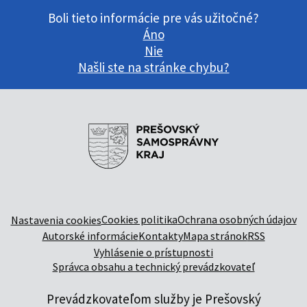
Boli tieto informácie pre vás užitočné?
Áno
Nie
Našli ste na stránke chybu?
Cookies politika
Ochrana osobných údajov
Nastavenia cookies
Autorské informácie
Kontakty
Mapa stránok
RSS
Vyhlásenie o prístupnosti
Správca obsahu a technický prevádzkovateľ
Prevádzkovateľom služby je Prešovský