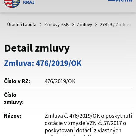
Toto je oficiálna webová stránka Prešovského
samosprávneho kraja. Oficiálne stránky využívajú doménu
psk.sk.
Úradná tabuľa
Zmluvy PSK
Zmluvy
27429 / Zmluva č
Táto stránka je zabezpečená
Detail zmluvy
Buďte pozorní a vždy sa uistite, že zdieľate informácie iba
cez zabezpečenú webovú stránku. Zabezpečená stránka
Zmluva: 476/2019/OK
vždy začína https:// pred názvom domény webového sídla.
Číslo v RZ:
476/2019/OK
Číslo
zmluvy:
Názov:
Zmluva č. 476/2019/OK o poskytnutí
dotácie v zmysle VZN č. 57/2017 o
poskytovaní dotácií z vlastných