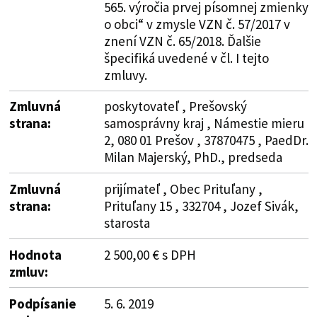
565. výročia prvej písomnej zmienky
o obci“ v zmysle VZN č. 57/2017 v
znení VZN č. 65/2018. Ďalšie
špecifiká uvedené v čl. I tejto
zmluvy.
Zmluvná
poskytovateľ , Prešovský
strana:
samosprávny kraj , Námestie mieru
2, 080 01 Prešov , 37870475 , PaedDr.
Milan Majerský, PhD., predseda
Zmluvná
prijímateľ , Obec Prituľany ,
strana:
Prituľany 15 , 332704 , Jozef Sivák,
starosta
Hodnota
2 500,00 € s DPH
zmluv:
Podpísanie
5. 6. 2019