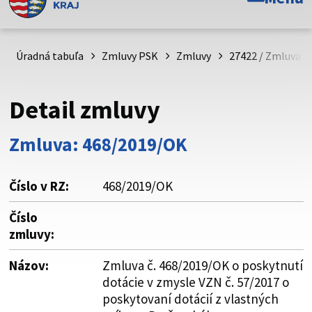
Toto je oficiálna webová stránka Prešovského
samosprávneho kraja. Oficiálne stránky využívajú doménu
psk.sk.
Úradná tabuľa
Zmluvy PSK
Zmluvy
27422 / Zmluva č
Táto stránka je zabezpečená
Detail zmluvy
Buďte pozorní a vždy sa uistite, že zdieľate informácie iba
cez zabezpečenú webovú stránku. Zabezpečená stránka
Zmluva: 468/2019/OK
vždy začína https:// pred názvom domény webového sídla.
Číslo v RZ:
468/2019/OK
Číslo
zmluvy:
Názov:
Zmluva č. 468/2019/OK o poskytnutí
dotácie v zmysle VZN č. 57/2017 o
poskytovaní dotácií z vlastných