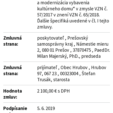
a modernizácia vybavenia
kultúrneho domu“ v zmysle VZN č.
57/2017 v znení VZN č. 65/2018.
Ďalšie špecifiká uvedené v čl. I tejto
zmluvy.
Zmluvná
poskytovateľ , Prešovský
strana:
samosprávny kraj , Námestie mieru
2, 080 01 Prešov , 37870475 , PaedDr.
Milan Majerský, PhD., predseda
Zmluvná
prijímateľ , Obec Hrubov , Hrubov
strana:
97, 067 23 , 00323004 , Štefan
Trusák, starosta
Hodnota
2 100,00 € s DPH
zmluv:
Podpísanie
5. 6. 2019