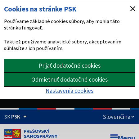
Cookies na stránke PSK
Používame základné cookies súbory, aby mohla táto
stránka fungovať.
Taktiež používame analytické súbory, akceptovaním
súhlasíte s ich používaním.
Prijať dodatočné cookies
Odmietnuť dodatočné cookies
Nastavenia cookies
SK
PSK
Doména psk.sk je oficiálna
Menu