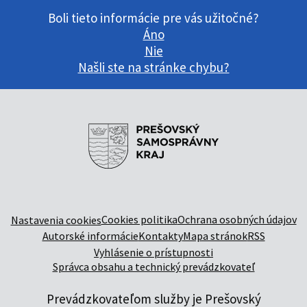
Boli tieto informácie pre vás užitočné?
Áno
Nie
Našli ste na stránke chybu?
Cookies politika
Ochrana osobných údajov
Nastavenia cookies
Autorské informácie
Kontakty
Mapa stránok
RSS
Vyhlásenie o prístupnosti
Správca obsahu a technický prevádzkovateľ
Prevádzkovateľom služby je Prešovský