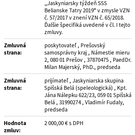
„Jaskyniarsky týždeň SSS
Belianske Tatry 2019“ v zmysle VZN
č. 57/2017 v znení VZN č. 65/2018.
Ďalšie špecifiká uvedené v čl. I tejto
zmluvy.
Zmluvná
poskytovateľ , Prešovský
strana:
samosprávny kraj , Námestie mieru
2, 080 01 Prešov , 37870475 , PaedDr.
Milan Majerský, PhD., predseda
Zmluvná
prijímateľ , Jaskyniarska skupina
strana:
Spišská Belá (speleologická) , Kpt.
Jána Nálepku 622/23, 059 01 Spišská
Belá , 31990274 , Vladimír Fudaly,
predseda
Hodnota
2 000,00 € s DPH
zmluv: