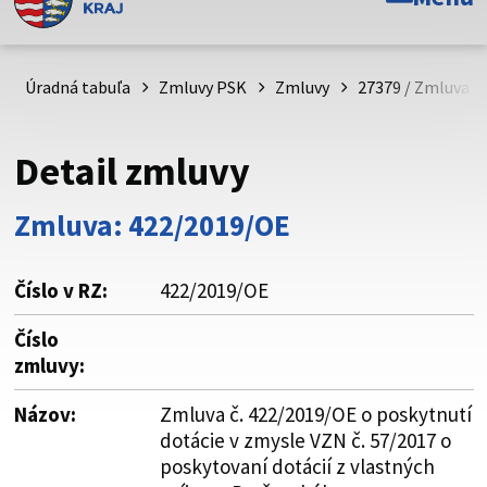
Toto je oficiálna webová stránka Prešovského
samosprávneho kraja. Oficiálne stránky využívajú doménu
psk.sk.
Úradná tabuľa
Zmluvy PSK
Zmluvy
27379 / Zmluva č
Táto stránka je zabezpečená
Detail zmluvy
Buďte pozorní a vždy sa uistite, že zdieľate informácie iba
cez zabezpečenú webovú stránku. Zabezpečená stránka
Zmluva: 422/2019/OE
vždy začína https:// pred názvom domény webového sídla.
Číslo v RZ:
422/2019/OE
Číslo
zmluvy:
Názov:
Zmluva č. 422/2019/OE o poskytnutí
dotácie v zmysle VZN č. 57/2017 o
poskytovaní dotácií z vlastných