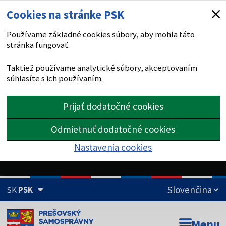
Cookies na stránke PSK
Používame základné cookies súbory, aby mohla táto
stránka fungovať.
Taktiež používame analytické súbory, akceptovaním
súhlasíte s ich používaním.
Prijať dodatočné cookies
Odmietnuť dodatočné cookies
Nastavenia cookies
SK
PSK
Doména psk.sk je oficiálna
Menu