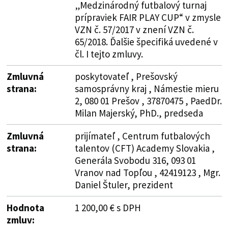
„Medzinárodný futbalový turnaj
prípraviek FAIR PLAY CUP“ v zmysle
VZN č. 57/2017 v znení VZN č.
65/2018. Ďalšie špecifiká uvedené v
čl. I tejto zmluvy.
Zmluvná
poskytovateľ , Prešovský
strana:
samosprávny kraj , Námestie mieru
2, 080 01 Prešov , 37870475 , PaedDr.
Milan Majerský, PhD., predseda
Zmluvná
prijímateľ , Centrum futbalových
strana:
talentov (CFT) Academy Slovakia ,
Generála Svobodu 316, 093 01
Vranov nad Topľou , 42419123 , Mgr.
Daniel Štuler, prezident
Hodnota
1 200,00 € s DPH
zmluv: