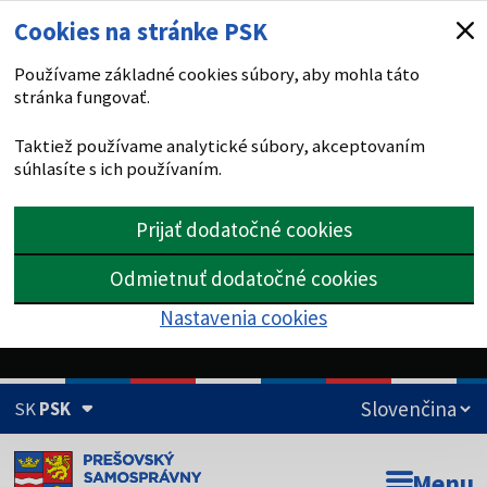
Cookies na stránke PSK
Používame základné cookies súbory, aby mohla táto
stránka fungovať.
Taktiež používame analytické súbory, akceptovaním
súhlasíte s ich používaním.
Prijať dodatočné cookies
Odmietnuť dodatočné cookies
Nastavenia cookies
SK
PSK
Doména psk.sk je oficiálna
Menu