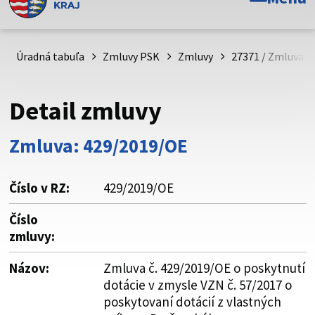
Toto je oficiálna webová stránka Prešovského
samosprávneho kraja. Oficiálne stránky využívajú doménu
psk.sk.
Úradná tabuľa
Zmluvy PSK
Zmluvy
27371 / Zmluva č
Táto stránka je zabezpečená
Detail zmluvy
Buďte pozorní a vždy sa uistite, že zdieľate informácie iba
cez zabezpečenú webovú stránku. Zabezpečená stránka
Zmluva: 429/2019/OE
vždy začína https:// pred názvom domény webového sídla.
Číslo v RZ:
429/2019/OE
Číslo
zmluvy:
Názov:
Zmluva č. 429/2019/OE o poskytnutí
dotácie v zmysle VZN č. 57/2017 o
poskytovaní dotácií z vlastných