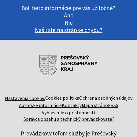
Boli tieto informácie pre vás užitočné?
Áno
Nie
Našli ste na stránke chybu?
Cookies politika
Ochrana osobných údajov
Nastavenia cookies
Autorské informácie
Kontakty
Mapa stránok
RSS
Vyhlásenie o prístupnosti
Správca obsahu a technický prevádzkovateľ
Prevádzkovateľom služby je Prešovský