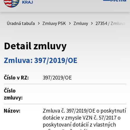
Toto je oficiálna webová stránka Prešovského
samosprávneho kraja. Oficiálne stránky využívajú doménu
psk.sk.
Úradná tabuľa
Zmluvy PSK
Zmluvy
27354 / Zmluva č
Táto stránka je zabezpečená
Detail zmluvy
Buďte pozorní a vždy sa uistite, že zdieľate informácie iba
cez zabezpečenú webovú stránku. Zabezpečená stránka
Zmluva: 397/2019/OE
vždy začína https:// pred názvom domény webového sídla.
Číslo v RZ:
397/2019/OE
Číslo
zmluvy:
Názov:
Zmluva č. 397/2019/OE o poskytnutí
dotácie v zmysle VZN č. 57/2017 o
poskytovaní dotácií z vlastných