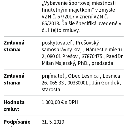
„Vybavenie športovej miestnosti
hnuteľným majetkom“ v zmysle
VZN č. 57/2017 v znení VZN č.
65/2018. Ďalšie špecifiká uvedené v
čl. I tejto zmluvy.
Zmluvná
poskytovateľ , Prešovský
strana:
samosprávny kraj , Námestie mieru
2, 080 01 Prešov , 37870475 , PaedDr.
Milan Majerský, PhD., predseda
Zmluvná
prijímateľ , Obec Lesnica , Lesnica
strana:
26, 065 33 , 00330001 , Ján Gondek,
starosta
Hodnota
1 000,00 € s DPH
zmluv:
Podpísanie
31. 5. 2019