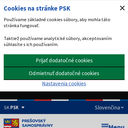
Cookies na stránke PSK
Používame základné cookies súbory, aby mohla táto
stránka fungovať.
Taktiež používame analytické súbory, akceptovaním
súhlasíte s ich používaním.
Prijať dodatočné cookies
Odmietnuť dodatočné cookies
Nastavenia cookies
SK
PSK
Doména psk.sk je oficiálna
Menu