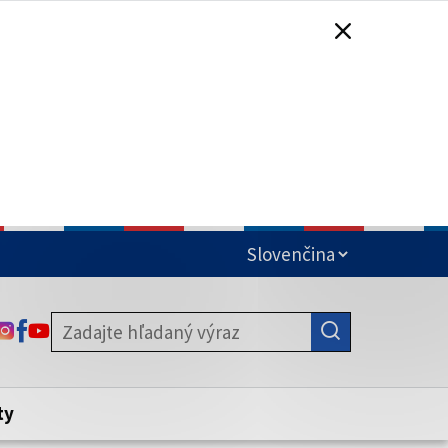
čená
ODKAZ SA OTVORÍ NA NOVEJ KARTE
ODKAZ SA OTVORÍ NA NOVEJ KARTE
ODKAZ SA OTVORÍ NA NOVEJ KARTE
stite, že zdieľate informácie iba cez
nku. Zabezpečená stránka vždy začína
ény webového sídla.
ty