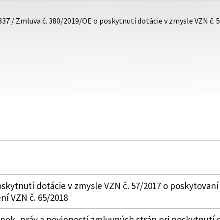
337 / Zmluva č. 380/2019/OE o poskytnutí dotácie v zmysle VZN č.
skytnutí dotácie v zmysle VZN č. 57/2017 o poskytovaní
ní VZN č. 65/2018
k, práv a povinností zmluvných strán pri poskytnutí 