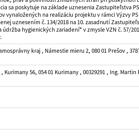
ia sa poskytuje na základe uznesenia Zastupiteľstva PSK
v vynaložených na realizáciu projektu v rámci Výzvy PS
lenej uznesením č. 134/2018 na 10. zasadnutí Zastupiteľ
a údržba hygienických zariadení“ v zmysle VZN č. 57/2017
.
amosprávny kraj , Námestie mieru 2, 080 01 Prešov , 378
, Kurimany 56, 054 01 Kurimany , 00329291 , Ing. Martin F