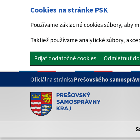
Cookies na stránke PSK
Používame základné cookies súbory, aby mo
Taktiež používame analytické súbory, akcep
Prijať dodatočné cookies
Odmietnuť do
PRESKOČIŤ NA HLAVNÝ OBSAH
Oficiálna stránka
Prešovského samosprávn
Doména psk.sk je oficiálna
Toto je oficiálna webová stránka Prešovsk
Oficiálne stránky využívajú doménu psk.sk.
S