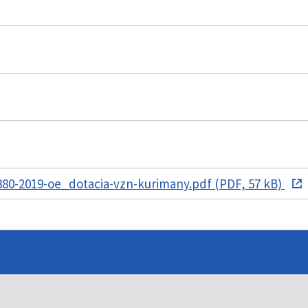
80-2019-oe_dotacia-vzn-kurimany.pdf (PDF, 57 kB)