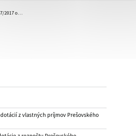
 57/2017 o…
 dotácií z vlastných príjmov Prešovského
dotácie z rozpočtu Prešovského