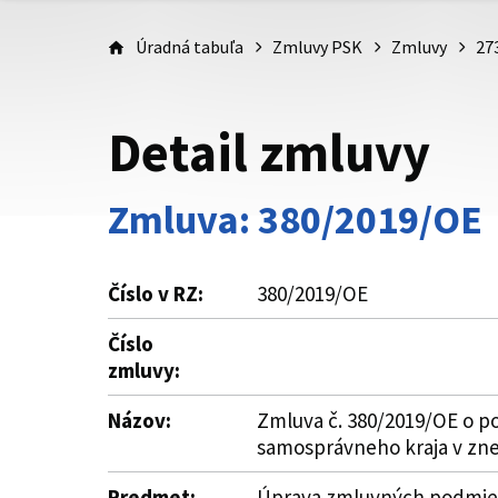
Úradná tabuľa
Zmluvy PSK
Zmluvy
27
Detail zmluvy
Zmluva: 380/2019/OE
Číslo v RZ:
380/2019/OE
Číslo
zmluvy:
Názov:
Zmluva č. 380/2019/OE o po
samosprávneho kraja v zne
Predmet:
Úprava zmluvných podmieno