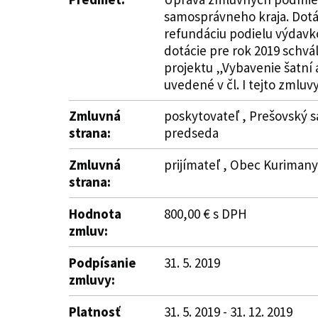
samosprávneho kraja. Dotác
refundáciu podielu výdavko
dotácie pre rok 2019 schvá
projektu „Vybavenie šatní 
uvedené v čl. I tejto zmluvy
Zmluvná
poskytovateľ , Prešovský s
strana:
predseda
Zmluvná
prijímateľ , Obec Kurimany 
strana:
Hodnota
800,00 € s DPH
zmluv:
Podpísanie
31. 5. 2019
zmluvy:
Platnosť
31. 5. 2019 - 31. 12. 2019