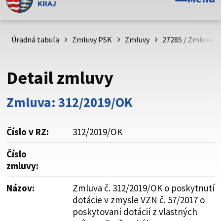
Toto je oficiálna webová stránka Prešovského
samosprávneho kraja. Oficiálne stránky využívajú doménu
psk.sk.
Úradná tabuľa
Zmluvy PSK
Zmluvy
27285 / Zmluva č
Táto stránka je zabezpečená
Detail zmluvy
Buďte pozorní a vždy sa uistite, že zdieľate informácie iba
cez zabezpečenú webovú stránku. Zabezpečená stránka
Zmluva: 312/2019/OK
vždy začína https:// pred názvom domény webového sídla.
Číslo v RZ:
312/2019/OK
Číslo
zmluvy:
Názov:
Zmluva č. 312/2019/OK o poskytnutí
dotácie v zmysle VZN č. 57/2017 o
poskytovaní dotácií z vlastných