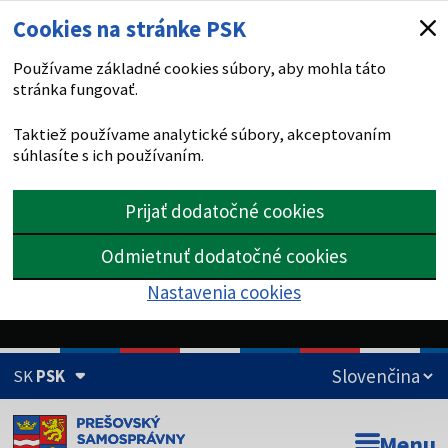
Cookies na stránke PSK
Používame základné cookies súbory, aby mohla táto
stránka fungovať.
Taktiež používame analytické súbory, akceptovaním
súhlasíte s ich používaním.
Prijať dodatočné cookies
Odmietnuť dodatočné cookies
Nastavenia cookies
SK
PSK
Doména psk.sk je oficiálna
Menu