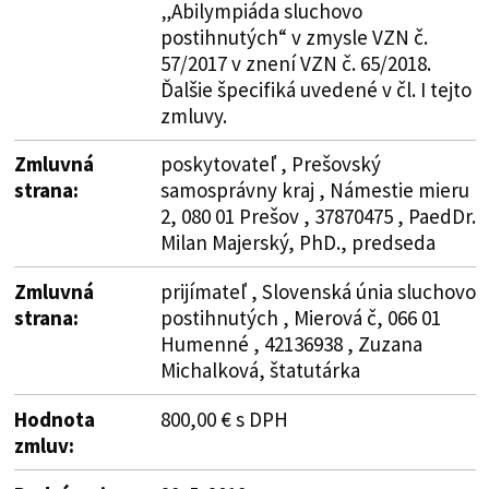
„Abilympiáda sluchovo
postihnutých“ v zmysle VZN č.
57/2017 v znení VZN č. 65/2018.
Ďalšie špecifiká uvedené v čl. I tejto
zmluvy.
Zmluvná
poskytovateľ , Prešovský
strana:
samosprávny kraj , Námestie mieru
2, 080 01 Prešov , 37870475 , PaedDr.
Milan Majerský, PhD., predseda
Zmluvná
prijímateľ , Slovenská únia sluchovo
strana:
postihnutých , Mierová č, 066 01
Humenné , 42136938 , Zuzana
Michalková, štatutárka
Hodnota
800,00 € s DPH
zmluv: