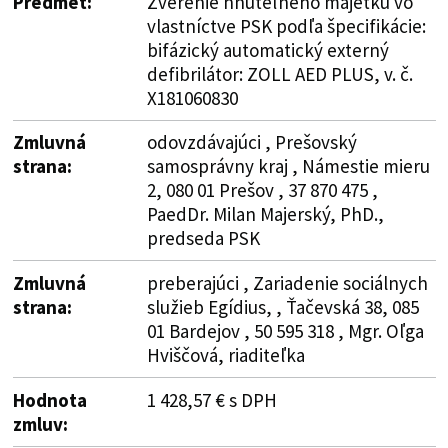
Predmet:
Zverenie hnuteľného majetku vo
vlastníctve PSK podľa špecifikácie:
bifázický automatický externý
defibrilátor: ZOLL AED PLUS, v. č.
X181060830
Zmluvná
odovzdávajúci , Prešovský
strana:
samosprávny kraj , Námestie mieru
2, 080 01 Prešov , 37 870 475 ,
PaedDr. Milan Majerský, PhD.,
predseda PSK
Zmluvná
preberajúci , Zariadenie sociálnych
strana:
služieb Egídius, , Ťačevská 38, 085
01 Bardejov , 50 595 318 , Mgr. Oľga
Hviščová, riaditeľka
Hodnota
1 428,57 € s DPH
zmluv: