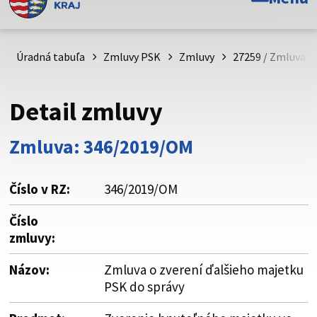
Toto je oficiálna webová stránka Prešovského
samosprávneho kraja. Oficiálne stránky využívajú doménu
psk.sk.
Úradná tabuľa
Zmluvy PSK
Zmluvy
27259 / Zmluva o
Táto stránka je zabezpečená
Detail zmluvy
Buďte pozorní a vždy sa uistite, že zdieľate informácie iba
cez zabezpečenú webovú stránku. Zabezpečená stránka
Zmluva: 346/2019/OM
vždy začína https:// pred názvom domény webového sídla.
Číslo v RZ:
346/2019/OM
Číslo
zmluvy:
Názov:
Zmluva o zverení ďalšieho majetku
PSK do správy