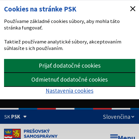
Cookies na stránke PSK
Používame základné cookies súbory, aby mohla táto
stránka fungovať.
Taktiež používame analytické súbory, akceptovaním
súhlasíte s ich používaním.
Prijať dodatočné cookies
Odmietnuť dodatočné cookies
Nastavenia cookies
SK
PSK
Doména psk.sk je oficiálna
Menu