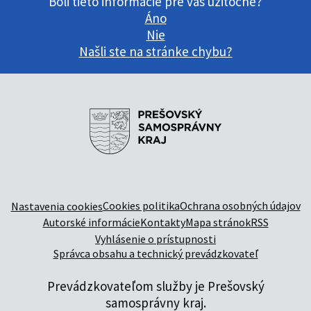
Boli tieto informácie pre vás užitočné?
Áno
Nie
Našli ste na stránke chybu?
Cookies politika
Ochrana osobných údajov
Nastavenia cookies
Autorské informácie
Kontakty
Mapa stránok
RSS
Vyhlásenie o prístupnosti
Správca obsahu a technický prevádzkovateľ
Prevádzkovateľom služby je Prešovský
samosprávny kraj.