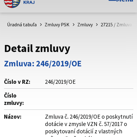
Toto je oficiálna webová stránka Prešovského
samosprávneho kraja. Oficiálne stránky využívajú doménu
psk.sk.
Úradná tabuľa
Zmluvy PSK
Zmluvy
27215 / Zmluva č
Táto stránka je zabezpečená
Detail zmluvy
Buďte pozorní a vždy sa uistite, že zdieľate informácie iba
cez zabezpečenú webovú stránku. Zabezpečená stránka
Zmluva: 246/2019/OE
vždy začína https:// pred názvom domény webového sídla.
Číslo v RZ:
246/2019/OE
Číslo
zmluvy:
Názov:
Zmluva č. 246/2019/OE o poskytnutí
dotácie v zmysle VZN č. 57/2017 o
poskytovaní dotácií z vlastných