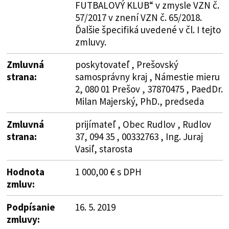
FUTBALOVÝ KLUB“ v zmysle VZN č.
57/2017 v znení VZN č. 65/2018.
Ďalšie špecifiká uvedené v čl. I tejto
zmluvy.
Zmluvná
poskytovateľ , Prešovský
strana:
samosprávny kraj , Námestie mieru
2, 080 01 Prešov , 37870475 , PaedDr.
Milan Majerský, PhD., predseda
Zmluvná
prijímateľ , Obec Rudlov , Rudlov
strana:
37, 094 35 , 00332763 , Ing. Juraj
Vasiľ, starosta
Hodnota
1 000,00 € s DPH
zmluv:
Podpísanie
16. 5. 2019
zmluvy: