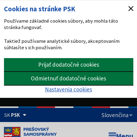
Cookies na stránke PSK
Používame základné cookies súbory, aby mohla táto
stránka fungovať.
Taktiež používame analytické súbory, akceptovaním
súhlasíte s ich používaním.
Prijať dodatočné cookies
Odmietnuť dodatočné cookies
Nastavenia cookies
SK
PSK
Doména psk.sk je oficiálna
Menu