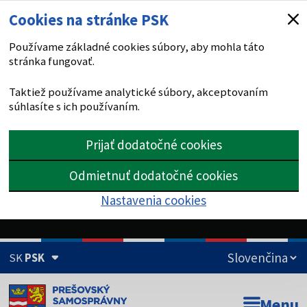
Cookies na stránke PSK
Používame základné cookies súbory, aby mohla táto
stránka fungovať.
Taktiež používame analytické súbory, akceptovaním
súhlasíte s ich používaním.
Prijať dodatočné cookies
Odmietnuť dodatočné cookies
Nastavenia cookies
SK
PSK
Doména psk.sk je oficiálna
Menu