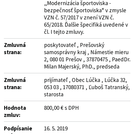
„Modernizácia športoviska -
bezpečnosť športoviska“ v zmysle
VZN č. 57/2017 v znení VZN č.
65/2018. Ďalšie špecifiká uvedené v
čl. I tejto zmluvy.
Zmluvná
poskytovateľ , Prešovský
strana:
samosprávny kraj , Námestie mieru
2, 080 01 Prešov , 37870475 , PaedDr.
Milan Majerský, PhD., predseda
Zmluvná
prijímateľ , Obec Lúčka , Lúčka 32,
strana:
053 03 , 17080371 , Ľuboš Tatranský,
starosta
Hodnota
800,00 € s DPH
zmluv:
Podpísanie
16. 5. 2019