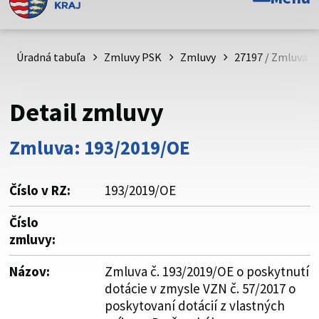
Toto je oficiálna webová stránka Prešovského
samosprávneho kraja. Oficiálne stránky využívajú doménu
psk.sk.
Úradná tabuľa
Zmluvy PSK
Zmluvy
27197 / Zmluva č
Táto stránka je zabezpečená
Detail zmluvy
Buďte pozorní a vždy sa uistite, že zdieľate informácie iba
cez zabezpečenú webovú stránku. Zabezpečená stránka
Zmluva: 193/2019/OE
vždy začína https:// pred názvom domény webového sídla.
Číslo v RZ:
193/2019/OE
Číslo
zmluvy:
Názov:
Zmluva č. 193/2019/OE o poskytnutí
dotácie v zmysle VZN č. 57/2017 o
poskytovaní dotácií z vlastných