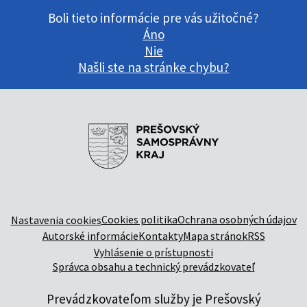
Boli tieto informácie pre vás užitočné?
Áno
Nie
Našli ste na stránke chybu?
Cookies politika
Ochrana osobných údajov
Nastavenia cookies
Autorské informácie
Kontakty
Mapa stránok
RSS
Vyhlásenie o prístupnosti
Správca obsahu a technický prevádzkovateľ
Prevádzkovateľom služby je Prešovský