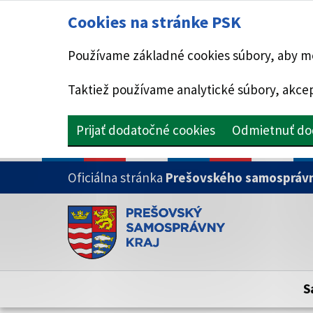
Cookies na stránke PSK
Používame základné cookies súbory, aby mo
Taktiež používame analytické súbory, akcep
Prijať dodatočné cookies
Odmietnuť do
PRESKOČIŤ NA HLAVNÝ OBSAH
Oficiálna stránka
Prešovského samosprávn
Doména psk.sk je oficiálna
Toto je oficiálna webová stránka Prešovsk
Oficiálne stránky využívajú doménu psk.sk.
S