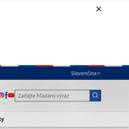
čená
ODKAZ SA OTVORÍ NA NOVEJ KARTE
ODKAZ SA OTVORÍ NA NOVEJ KARTE
ODKAZ SA OTVORÍ NA NOVEJ KARTE
stite, že zdieľate informácie iba cez
nku. Zabezpečená stránka vždy začína
ény webového sídla.
ty