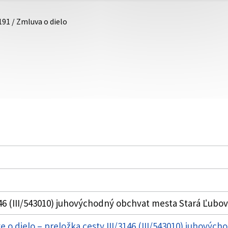
191 / Zmluva o dielo
146 (III/543010) juhovýchodný obchvat mesta Stará Ľubo
e o dielo – preložka cesty III/3146 (III/543010) juhový