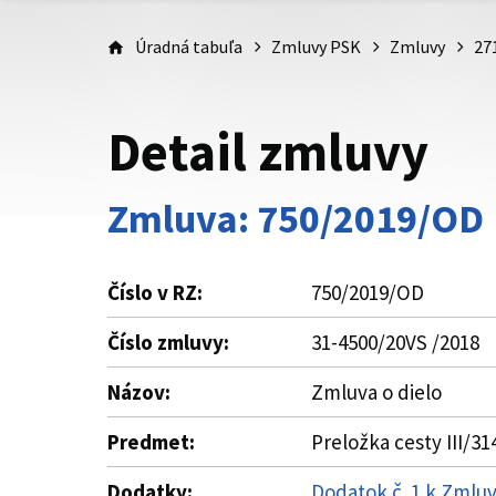
Úradná tabuľa
Zmluvy PSK
Zmluvy
27
Detail zmluvy
Zmluva: 750/2019/OD
Číslo v RZ:
750/2019/OD
Číslo zmluvy:
31-4500/20VS /2018
Názov:
Zmluva o dielo
Predmet:
Preložka cesty III/3
Dodatky:
Dodatok č. 1 k Zmluv