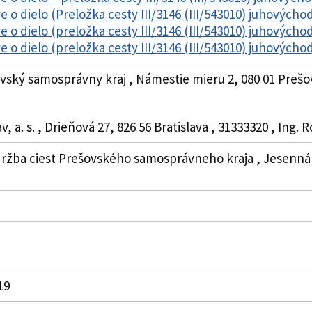
e o dielo (Preložka cesty III/3146 (III/543010) juhovýc
e o dielo (preložka cesty III/3146 (III/543010) juhovýc
e o dielo (preložka cesty III/3146 (III/543010) juhovýc
vský samosprávny kraj , Námestie mieru 2, 080 01 Prešov
v, a. s. , Drieňová 27, 826 56 Bratislava , 31333320 , In
držba ciest Prešovského samosprávneho kraja , Jesenná 1
019