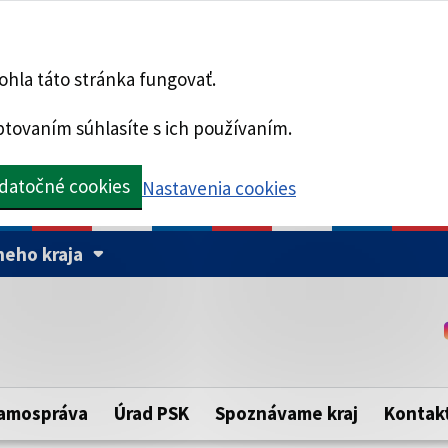
hla táto stránka fungovať.
tovaním súhlasíte s ich používaním.
datočné cookies
Nastavenia cookies
eho kraja
Táto stránka je zabezpe
Buďte pozorní a vždy sa ui
ého samosprávneho kraja.
zabezpečenú webovú strá
https:// pred názvom dom
amospráva
Úrad PSK
Spoznávame kraj
Kontak