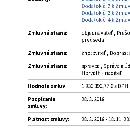
Dodatok č. 2 k Zmluv
Dodatok č. 3 k Zmluv
Dodatok č. 4 k Zmluv
Zmluvná strana:
objednávateľ , Prešo
predseda
Zmluvná strana:
zhotoviteľ , Doprasta
Zmluvná strana:
spravca , Správa a ú
Horváth - riaditeľ
Hodnota zmluv:
1 936 896,77 € s DPH
Podpísanie
28. 2. 2019
zmluvy:
Platnosť zmluvy:
28. 2. 2019 - 18. 11. 2