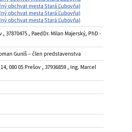
hodný obchvat mesta Stará Ľubovňa)
hodný obchvat mesta Stará Ľubovňa)
hodný obchvat mesta Stará Ľubovňa)
 , 37870475 , PaedDr. Milan Majerský, PhD -
g. Roman Guniš – člen predstavenstva
4, 080 05 Prešov , 37936859 , Ing. Marcel