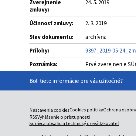
Zverejnenie
24. 5. 2019
zmluvy:
Účinnosť zmluvy:
2. 3. 2019
Stav dokumentu:
archívna
Prílohy:
9397_2019-05-24_zml
Poznámka:
Prvé zverejnenie SÚ
Boli tieto informácie pre vás užitočné?
Cookies politika
Ochrana osobný
Nastavenia cookies
RSS
Vyhlásenie o prístupnosti
Správca obsahu a technický prevádzkovateľ