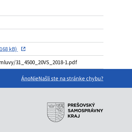
 168 kB)
/zmluvy/31_4500_20VS_2018-1.pdf
Áno
Nie
Našli ste na stránke chybu?