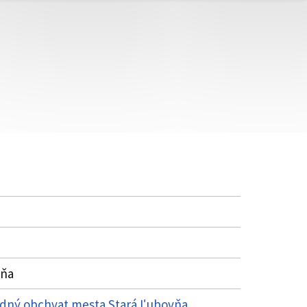
vňa
chodný obchvat mesta Stará Ľubovňa