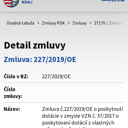
Toto je oficiálna webová stránka Prešovského
samosprávneho kraja. Oficiálne stránky využívajú doménu
psk.sk.
Úradná tabuľa
Zmluvy PSK
Zmluvy
27176 / Zmluva č
Táto stránka je zabezpečená
Detail zmluvy
Buďte pozorní a vždy sa uistite, že zdieľate informácie iba
cez zabezpečenú webovú stránku. Zabezpečená stránka
Zmluva: 227/2019/OE
vždy začína https:// pred názvom domény webového sídla.
Číslo v RZ:
227/2019/OE
Číslo
zmluvy:
Názov:
Zmluva č.227/2019/OE o poskytnutí
dotácie v zmysle VZN č. 57/2017 o
poskytovaní dotácií z vlastných