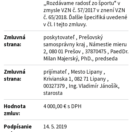
„Rozdávame radosť zo športu“ v
zmysle VZN č. 57/2017 v znení VZN
č. 65/2018. Ďalšie špecifiká uvedené
v čl. I tejto zmluvy.
Zmluvná
poskytovateľ , Prešovský
strana:
samosprávny kraj , Námestie mieru
2, 080 01 Prešov , 37870475 , PaedDr.
Milan Majerský, PhD., predseda
Zmluvná
prijímateľ , Mesto Lipany ,
strana:
Krivianska 1, 082 71 Lipany ,
00327379 , Ing. Vladimír Jánošík,
starosta
Hodnota
4 000,00 € s DPH
zmluv:
Podpísanie
14. 5. 2019