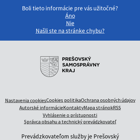
Boli tieto informácie pre vás užitočné?
Áno
Nie
Našli ste na stránke chybu?
Cookies politika
Ochrana osobných údajov
Nastavenia cookies
Autorské informácie
Kontakty
Mapa stránok
RSS
Vyhlásenie o prístupnosti
Správca obsahu a technický prevádzkovateľ
Prevádzkovateľom služby je Prešovský