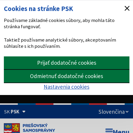
Cookies na stránke PSK
Používame základné cookies súbory, aby mohla táto
stránka fungovať.
Taktiež používame analytické súbory, akceptovaním
súhlasíte s ich používaním.
Prijať dodatočné cookies
Odmietnuť dodatočné cookies
Nastavenia cookies
SK
PSK
Doména psk.sk je oficiálna
Menu