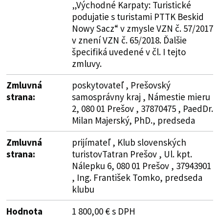
„Východné Karpaty: Turistické
podujatie s turistami PTTK Beskid
Nowy Sacz“ v zmysle VZN č. 57/2017
v znení VZN č. 65/2018. Ďalšie
špecifiká uvedené v čl. I tejto
zmluvy.
Zmluvná
poskytovateľ , Prešovský
strana:
samosprávny kraj , Námestie mieru
2, 080 01 Prešov , 37870475 , PaedDr.
Milan Majerský, PhD., predseda
Zmluvná
prijímateľ , Klub slovenských
strana:
turistovTatran Prešov , Ul. kpt.
Nálepku 6, 080 01 Prešov , 37943901
, Ing. František Tomko, predseda
klubu
Hodnota
1 800,00 € s DPH