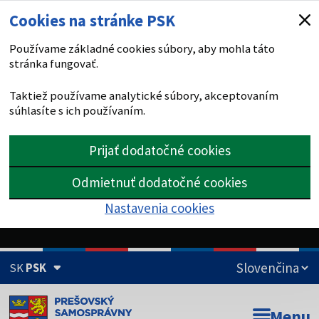
Cookies na stránke PSK
Používame základné cookies súbory, aby mohla táto
stránka fungovať.
Taktiež používame analytické súbory, akceptovaním
súhlasíte s ich používaním.
Prijať dodatočné cookies
Odmietnuť dodatočné cookies
Nastavenia cookies
SK
PSK
Doména psk.sk je oficiálna
Menu