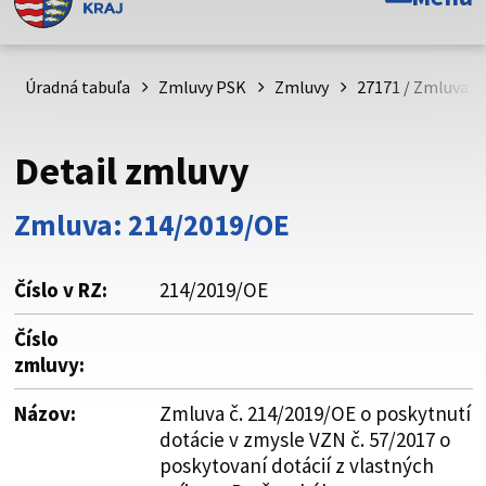
Toto je oficiálna webová stránka Prešovského
samosprávneho kraja. Oficiálne stránky využívajú doménu
psk.sk.
Úradná tabuľa
Zmluvy PSK
Zmluvy
27171 / Zmluva č
Táto stránka je zabezpečená
Detail zmluvy
Buďte pozorní a vždy sa uistite, že zdieľate informácie iba
cez zabezpečenú webovú stránku. Zabezpečená stránka
Zmluva: 214/2019/OE
vždy začína https:// pred názvom domény webového sídla.
Číslo v RZ:
214/2019/OE
Číslo
zmluvy:
Názov:
Zmluva č. 214/2019/OE o poskytnutí
dotácie v zmysle VZN č. 57/2017 o
poskytovaní dotácií z vlastných