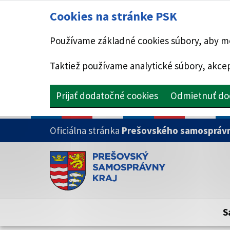
Cookies na stránke PSK
Používame základné cookies súbory, aby mo
Taktiež používame analytické súbory, akcep
Prijať dodatočné cookies
Odmietnuť do
PRESKOČIŤ NA HLAVNÝ OBSAH
Oficiálna stránka
Prešovského samosprávn
Doména psk.sk je oficiálna
Toto je oficiálna webová stránka Prešovsk
Oficiálne stránky využívajú doménu psk.sk.
S