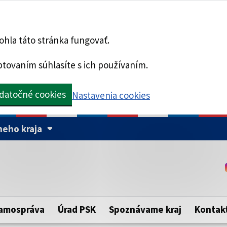
hla táto stránka fungovať.
tovaním súhlasíte s ich používaním.
datočné cookies
Nastavenia cookies
eho kraja
Táto stránka je zabezpe
Buďte pozorní a vždy sa ui
ého samosprávneho kraja.
zabezpečenú webovú strá
https:// pred názvom dom
amospráva
Úrad PSK
Spoznávame kraj
Kontak