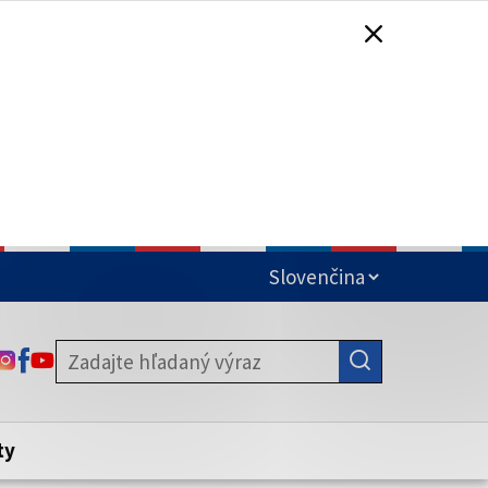
čená
ODKAZ SA OTVORÍ NA NOVEJ KARTE
ODKAZ SA OTVORÍ NA NOVEJ KARTE
ODKAZ SA OTVORÍ NA NOVEJ KARTE
stite, že zdieľate informácie iba cez
nku. Zabezpečená stránka vždy začína
ény webového sídla.
ty