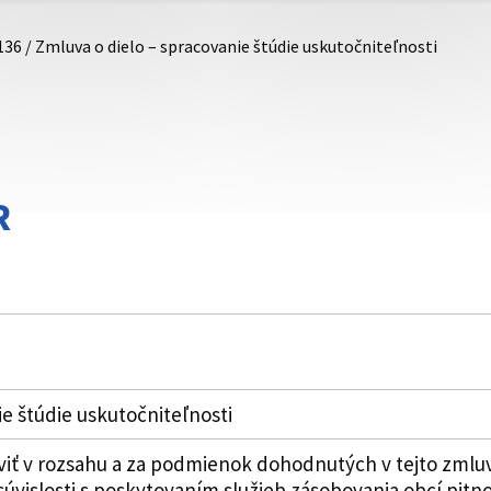
136 / Zmluva o dielo – spracovanie štúdie uskutočniteľnosti
R
ie štúdie uskutočniteľnosti
viť v rozsahu a za podmienok dohodnutých v tejto zmlu
 súvislosti s poskytovaním služieb zásobovania obcí pit