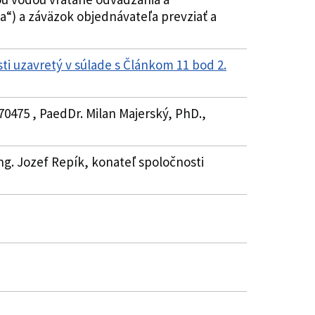
a“) a záväzok objednávateľa prevziať a
ti uzavretý v súlade s Článkom 11 bod 2.
70475 , PaedDr. Milan Majerský, PhD.,
 Ing. Jozef Repík, konateľ spoločnosti