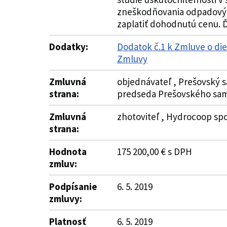
zneškodňovania odpadových 
zaplatiť dohodnutú cenu. Ď
Dodatky:
Dodatok č.1 k Zmluve o die
Zmluvy
Zmluvná
objednávateľ , Prešovský s
strana:
predseda Prešovského sam
Zmluvná
zhotoviteľ , Hydrocoop spol
strana:
Hodnota
175 200,00 € s DPH
zmluv:
Podpísanie
6. 5. 2019
zmluvy:
Platnosť
6. 5. 2019