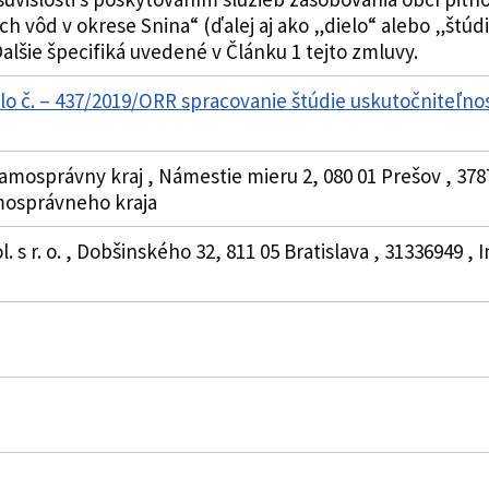
vôd v okrese Snina“ (ďalej aj ako „dielo“ alebo „štúdi
alšie špecifiká uvedené v Článku 1 tejto zmluvy.
lo č. – 437/2019/ORR spracovanie štúdie uskutočniteľnos
amosprávny kraj , Námestie mieru 2, 080 01 Prešov , 378
osprávneho kraja
. s r. o. , Dobšinského 32, 811 05 Bratislava , 31336949 ,