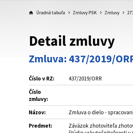
Úradná tabuľa
Zmluvy PSK
Zmluvy
27
Detail zmluvy
Zmluva: 437/2019/OR
Číslo v RZ:
437/2019/ORR
Číslo
zmluvy:
Názov:
Zmluva o dielo - spracovan
Predmet:
Záväzok zhotoviteľa zhoto
štúdie uskutočniteľnosti v