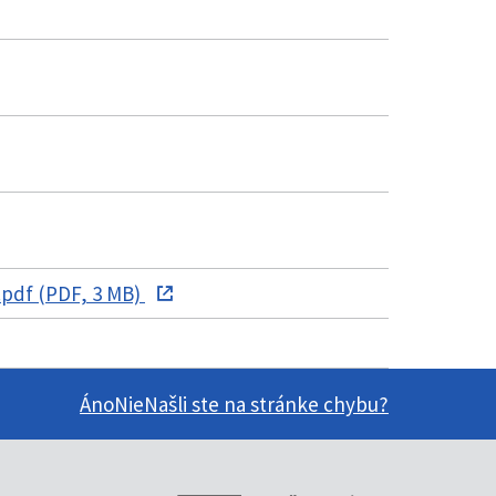
.pdf (PDF, 3 MB)
Áno
Nie
Našli ste na stránke chybu?