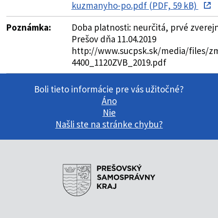
kuzmanyho-po.pdf (PDF, 59 kB)
Poznámka:
Doba platnosti: neurčitá, prvé zvere
Prešov dňa 11.04.2019
http://www.sucpsk.sk/media/files/z
4400_1120ZVB_2019.pdf
Boli tieto informácie pre vás užitočné?
Áno
Nie
Našli ste na stránke chybu?