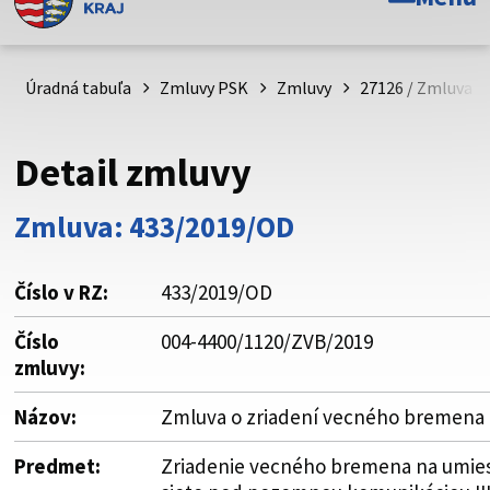
Toto je oficiálna webová stránka Prešovského
samosprávneho kraja. Oficiálne stránky využívajú doménu
psk.sk.
Úradná tabuľa
Zmluvy PSK
Zmluvy
27126 / Zmluva o
Táto stránka je zabezpečená
Detail zmluvy
Buďte pozorní a vždy sa uistite, že zdieľate informácie iba
cez zabezpečenú webovú stránku. Zabezpečená stránka
Zmluva: 433/2019/OD
vždy začína https:// pred názvom domény webového sídla.
Číslo v RZ:
433/2019/OD
Číslo
004-4400/1120/ZVB/2019
zmluvy:
Názov:
Zmluva o zriadení vecného bremena
Predmet:
Zriadenie vecného bremena na umie