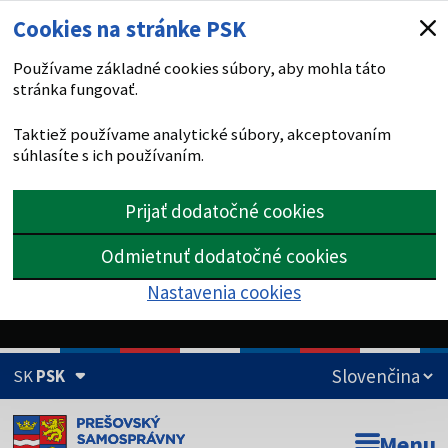
Cookies na stránke PSK
Používame základné cookies súbory, aby mohla táto
stránka fungovať.
Taktiež používame analytické súbory, akceptovaním
súhlasíte s ich používaním.
Prijať dodatočné cookies
Odmietnuť dodatočné cookies
Nastavenia cookies
SK
PSK
Doména psk.sk je oficiálna
Menu