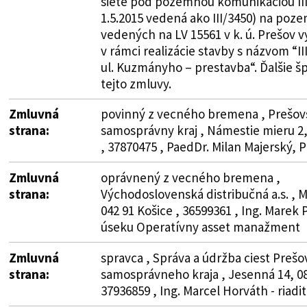
siete pod pozemnou komunikáciou III
1.5.2015 vedená ako III/3450) na po
vedených na LV 15561 v k. ú. Prešov
v rámci realizácie stavby s názvom “II
ul. Kuzmányho – prestavba“. Ďalšie špe
tejto zmluvy.
Zmluvná
povinný z vecného bremena , Prešov
strana:
samosprávny kraj , Námestie mieru 2,
, 37870475 , PaedDr. Milan Majerský, 
Zmluvná
oprávnený z vecného bremena ,
strana:
Východoslovenská distribučná a.s. , M
042 91 Košice , 36599361 , Ing. Marek 
úseku Operatívny asset manažment
Zmluvná
spravca , Správa a údržba ciest Preš
strana:
samosprávneho kraja , Jesenná 14, 08
37936859 , Ing. Marcel Horváth - riadit