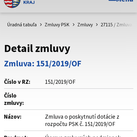
Toto je oficiálna webová stránka Prešovského
samosprávneho kraja. Oficiálne stránky využívajú doménu
psk.sk.
Úradná tabuľa
Zmluvy PSK
Zmluvy
27115 / Zmluva o
Táto stránka je zabezpečená
Detail zmluvy
Buďte pozorní a vždy sa uistite, že zdieľate informácie iba
cez zabezpečenú webovú stránku. Zabezpečená stránka
Zmluva: 151/2019/OF
vždy začína https:// pred názvom domény webového sídla.
Číslo v RZ:
151/2019/OF
Číslo
zmluvy:
Názov:
Zmluva o poskytnutí dotácie z
rozpočtu PSK č. 151/2019/OF