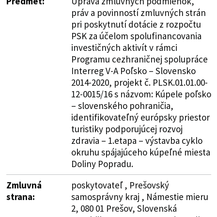
Predmet:
Úprava zmluvných podmienok,
práv a povinností zmluvných strán
pri poskytnutí dotácie z rozpočtu
PSK za účelom spolufinancovania
investičných aktivít v rámci
Programu cezhraničnej spolupráce
Interreg V-A Poľsko – Slovensko
2014-2020, projekt č. PLSK.01.01.00-
12-0015/16 s názvom: Kúpele poľsko
– slovenského pohraničia,
identifikovateľný európsky priestor
turistiky podporujúcej rozvoj
zdravia – 1.etapa – výstavba cyklo
okruhu spájajúceho kúpeľné miesta
Doliny Popradu.
Zmluvná
poskytovateľ , Prešovský
strana:
samosprávny kraj , Námestie mieru
2, 080 01 Prešov, Slovenská