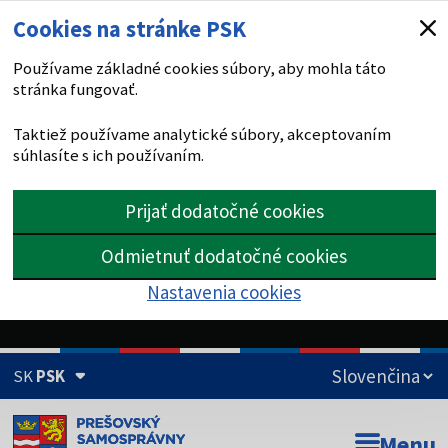
Cookies na stránke PSK
Používame základné cookies súbory, aby mohla táto
stránka fungovať.
Taktiež používame analytické súbory, akceptovaním
súhlasíte s ich používaním.
Prijať dodatočné cookies
Odmietnuť dodatočné cookies
Nastavenia cookies
SK
PSK
Doména psk.sk je oficiálna
Menu