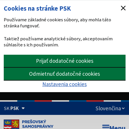
Cookies na stránke PSK
Používame základné cookies súbory, aby mohla táto
stránka fungovať.
Taktiež používame analytické súbory, akceptovaním
súhlasíte s ich používaním.
Prijať dodatočné cookies
Odmietnuť dodatočné cookies
Nastavenia cookies
SK
PSK
Doména psk.sk je oficiálna
Menu