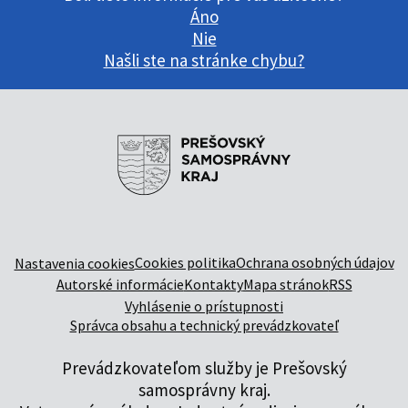
Áno
Nie
Našli ste na stránke chybu?
Cookies politika
Ochrana osobných údajov
Nastavenia cookies
Autorské informácie
Kontakty
Mapa stránok
RSS
Vyhlásenie o prístupnosti
Správca obsahu a technický prevádzkovateľ
Prevádzkovateľom služby je Prešovský
samosprávny kraj.