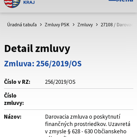
Toto je oficiálna webová stránka Prešovského
samosprávneho kraja. Oficiálne stránky využívajú doménu
psk.sk.
Úradná tabuľa
Zmluvy PSK
Zmluvy
27108 / Darovaci
Táto stránka je zabezpečená
Detail zmluvy
Buďte pozorní a vždy sa uistite, že zdieľate informácie iba
cez zabezpečenú webovú stránku. Zabezpečená stránka
Zmluva: 256/2019/OS
vždy začína https:// pred názvom domény webového sídla.
Číslo v RZ:
256/2019/OS
Číslo
zmluvy:
Názov:
Darovacia zmluva o poskytnutí
finančných prostriedkov. Uzavretá
v zmysle § 628 - 630 Občianskeho