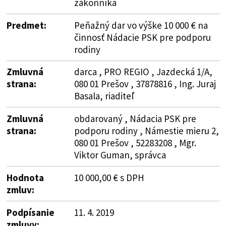
zákonníka
Predmet:
Peňažný dar vo výške 10 000 € na
činnosť Nádacie PSK pre podporu
rodiny
Zmluvná
darca , PRO REGIO , Jazdecká 1/A,
strana:
080 01 Prešov , 37878816 , Ing. Juraj
Basala, riaditeľ
Zmluvná
obdarovaný , Nádacia PSK pre
strana:
podporu rodiny , Námestie mieru 2,
080 01 Prešov , 52283208 , Mgr.
Viktor Guman, správca
Hodnota
10 000,00 € s DPH
zmluv:
Podpísanie
11. 4. 2019
zmluvy: