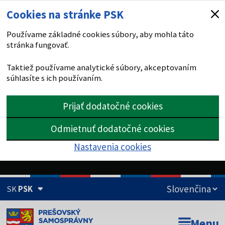
Cookies na stránke PSK
Používame základné cookies súbory, aby mohla táto
stránka fungovať.
Taktiež používame analytické súbory, akceptovaním
súhlasíte s ich používaním.
Prijať dodatočné cookies
Odmietnuť dodatočné cookies
Nastavenia cookies
SK
PSK
Doména psk.sk je oficiálna
Menu