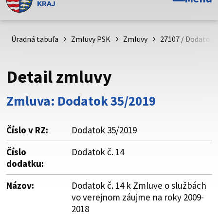
Toto je oficiálna webová stránka Prešovského
samosprávneho kraja. Oficiálne stránky využívajú doménu
psk.sk.
Úradná tabuľa
Zmluvy PSK
Zmluvy
27107 / Dodatok 
Táto stránka je zabezpečená
Detail zmluvy
Buďte pozorní a vždy sa uistite, že zdieľate informácie iba
cez zabezpečenú webovú stránku. Zabezpečená stránka
Zmluva: Dodatok 35/2019
vždy začína https:// pred názvom domény webového sídla.
Číslo v RZ:
Dodatok 35/2019
Číslo
Dodatok č. 14
dodatku:
Názov:
Dodatok č. 14 k Zmluve o službách
vo verejnom záujme na roky 2009-
2018