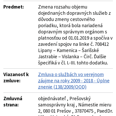
Predmet:
Zmena rozsahu objemu
dojednaných dopravných služieb z
dôvodu zmeny cestovného
poriadku, ktorá bola nariadená
dopravným správnym orgánom s
platnosťou od 01.01.2019 a spočíva v
zavedení spojov na linke č. 708412
Lipany – Kamenica – Šarišské
Jastrabie – Vislanka – Čirč. Ďalšie
špecifiká v čl. I.-III. tohto dodatku.
Viazanosť k
Zmluva o službách vo verejnom
zmluve:
záujme na roky 2009 - 2018 - Úplne
znenie (138/2009/OOD)
Zmluvná
objednávateľ , Prešovský
strana:
samosprávny kraj , Námestie mieru
2, 080 01 Prešov , 37870475 , PaedDr.