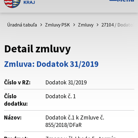
Toto je oficiálna webová stránka Prešovského
samosprávneho kraja. Oficiálne stránky využívajú doménu
psk.sk.
Úradná tabuľa
Zmluvy PSK
Zmluvy
27104 / Dodatok č
Táto stránka je zabezpečená
Detail zmluvy
Buďte pozorní a vždy sa uistite, že zdieľate informácie iba
cez zabezpečenú webovú stránku. Zabezpečená stránka
Zmluva: Dodatok 31/2019
vždy začína https:// pred názvom domény webového sídla.
Číslo v RZ:
Dodatok 31/2019
Číslo
Dodatok č. 1
dodatku:
Názov:
Dodatok č.1 k Zmluve č.
855/2018/DFaR