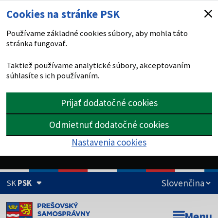
Cookies na stránke PSK
Používame základné cookies súbory, aby mohla táto
stránka fungovať.
Taktiež používame analytické súbory, akceptovaním
súhlasíte s ich používaním.
Prijať dodatočné cookies
Odmietnuť dodatočné cookies
Nastavenia cookies
SK
PSK
Doména psk.sk je oficiálna
Menu