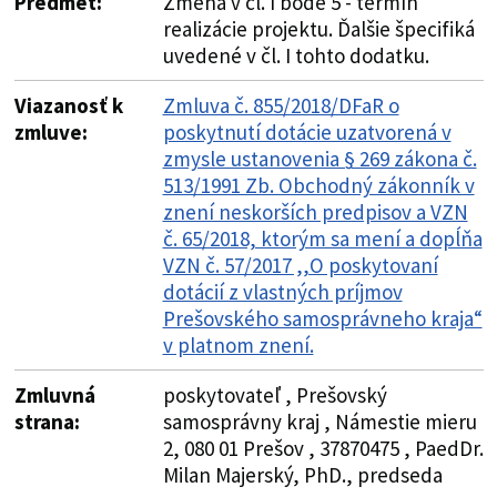
Predmet:
Zmena v čl. I bode 5 - termín
realizácie projektu. Ďalšie špecifiká
uvedené v čl. I tohto dodatku.
Viazanosť k
Zmluva č. 855/2018/DFaR o
zmluve:
poskytnutí dotácie uzatvorená v
zmysle ustanovenia § 269 zákona č.
513/1991 Zb. Obchodný zákonník v
znení neskorších predpisov a VZN
č. 65/2018, ktorým sa mení a dopĺňa
VZN č. 57/2017 ,,O poskytovaní
dotácií z vlastných príjmov
Prešovského samosprávneho kraja“
v platnom znení.
Zmluvná
poskytovateľ , Prešovský
strana:
samosprávny kraj , Námestie mieru
2, 080 01 Prešov , 37870475 , PaedDr.
Milan Majerský, PhD., predseda