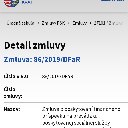
Toto je oficiálna webová stránka Prešovského
samosprávneho kraja. Oficiálne stránky využívajú doménu
psk.sk.
Úradná tabuľa
Zmluvy PSK
Zmluvy
27101 / Zmluva o
Táto stránka je zabezpečená
Detail zmluvy
Buďte pozorní a vždy sa uistite, že zdieľate informácie iba
cez zabezpečenú webovú stránku. Zabezpečená stránka
Zmluva: 86/2019/DFaR
vždy začína https:// pred názvom domény webového sídla.
Číslo v RZ:
86/2019/DFaR
Číslo
zmluvy:
Názov:
Zmluva o poskytovaní finančného
príspevku na prevádzku
poskytovanej sociálnej služby