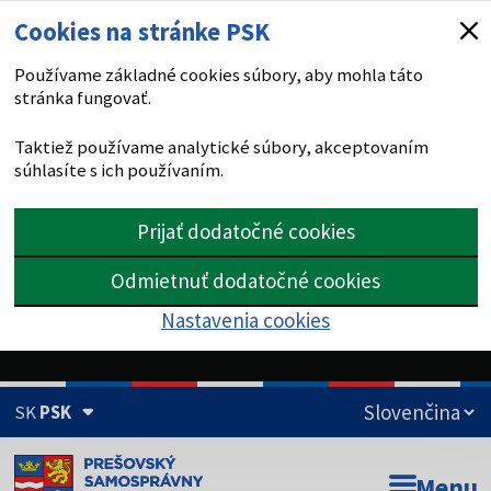
Cookies na stránke PSK
Používame základné cookies súbory, aby mohla táto
stránka fungovať.
Taktiež používame analytické súbory, akceptovaním
súhlasíte s ich používaním.
Prijať dodatočné cookies
Odmietnuť dodatočné cookies
Nastavenia cookies
SK
PSK
Doména psk.sk je oficiálna
Menu