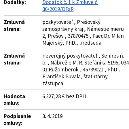
Dodatky:
Dodatok č. 1 k Zmluve č.
86/2019/DFaR
Zmluvná
poskytovateľ , Prešovský
strana:
samosprávny kraj , Námestie mieru
2, Prešov , 37870475 , PaedDr. Milan
Majerský, PhD., predseda
Zmluvná
neverejný poskytovateľ , Senires n.
strana:
o. , Nábrežie M. R. Štefánika 5195, 034
01 Ružomberok , 45739021 , PhDr.
František Buvala, štatutárny
zástupca
Hodnota
6 227,28 € bez DPH
zmluv:
Podpísanie
3. 4. 2019
zmluvy: