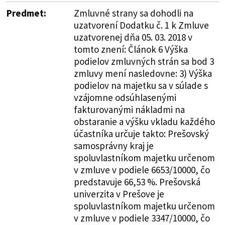
Predmet:
Zmluvné strany sa dohodli na
uzatvorení Dodatku č. 1 k Zmluve
uzatvorenej dňa 05. 03. 2018 v
tomto znení: Článok 6 Výška
podielov zmluvných strán sa bod 3
zmluvy mení nasledovne: 3) Výška
podielov na majetku sa v súlade s
vzájomne odsúhlasenými
fakturovanými nákladmi na
obstaranie a výšku vkladu každého
účastníka určuje takto: Prešovský
samosprávny kraj je
spoluvlastníkom majetku určenom
v zmluve v podiele 6653/10000, čo
predstavuje 66,53 %. Prešovská
univerzita v Prešove je
spoluvlastníkom majetku určenom
v zmluve v podiele 3347/10000, čo