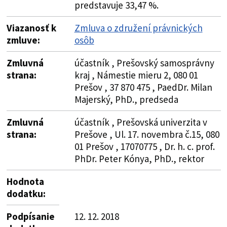
predstavuje 33,47 %.
Viazanosť k
Zmluva o združení právnických
zmluve:
osôb
Zmluvná
účastník , Prešovský samosprávny
strana:
kraj , Námestie mieru 2, 080 01
Prešov , 37 870 475 , PaedDr. Milan
Majerský, PhD., predseda
Zmluvná
účastník , Prešovská univerzita v
strana:
Prešove , Ul. 17. novembra č.15, 080
01 Prešov , 17070775 , Dr. h. c. prof.
PhDr. Peter Kónya, PhD., rektor
Hodnota
dodatku:
Podpísanie
12. 12. 2018