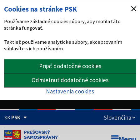
Cookies na stránke PSK
Používame základné cookies súbory, aby mohla táto
stránka fungovať.
Taktiež používame analytické súbory, akceptovaním
súhlasíte s ich používaním.
Prijať dodatočné cookies
Odmietnuť dodatočné cookies
Nastavenia cookies
SK
PSK
Doména psk.sk je oficiálna
Menu