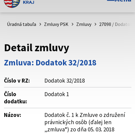
Toto je oficiálna webová stránka Prešovského
samosprávneho kraja. Oficiálne stránky využívajú doménu
psk.sk.
Úradná tabuľa
Zmluvy PSK
Zmluvy
27098 / Dodatok č
Táto stránka je zabezpečená
Detail zmluvy
Buďte pozorní a vždy sa uistite, že zdieľate informácie iba
cez zabezpečenú webovú stránku. Zabezpečená stránka
Zmluva: Dodatok 32/2018
vždy začína https:// pred názvom domény webového sídla.
Číslo v RZ:
Dodatok 32/2018
Číslo
Dodatok 1
dodatku:
Názov:
Dodatok č. 1 k Zmluve o združení
právnických osôb (ďalej len
„zmluva“) zo dňa 05. 03. 2018