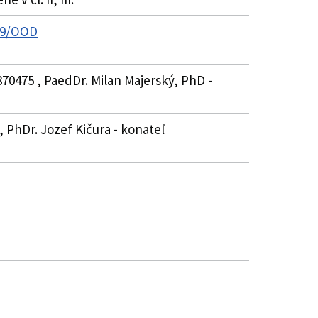
009/OOD
70475 , PaedDr. Milan Majerský, PhD -
, PhDr. Jozef Kičura - konateľ