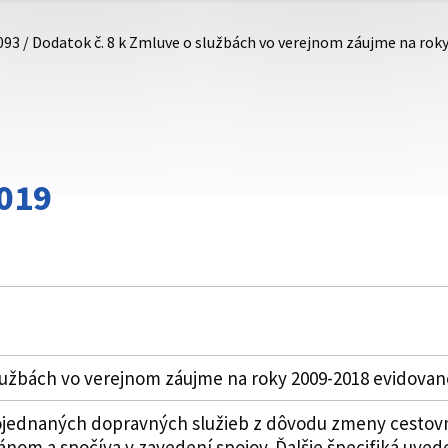
093 / Dodatok č. 8 k Zmluve o službách vo verejnom záujme na ro
019
lužbách vo verejnom záujme na roky 2009-2018 evidovan
ednaných dopravných služieb z dôvodu zmeny cestovn
 a spočíva v zavedení spojov. Ďalšie špecifiká uvedené v