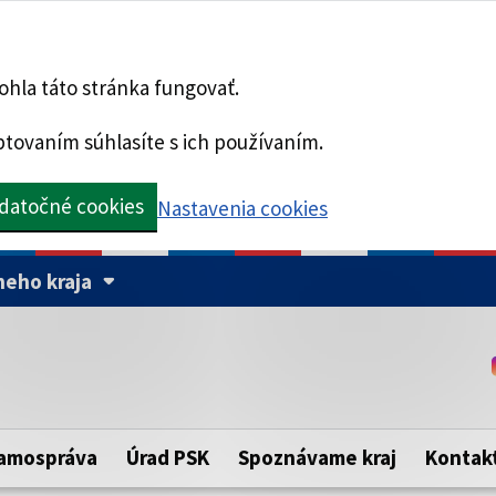
hla táto stránka fungovať.
tovaním súhlasíte s ich používaním.
datočné cookies
Nastavenia cookies
eho kraja
Táto stránka je zabezpe
Buďte pozorní a vždy sa ui
ého samosprávneho kraja.
zabezpečenú webovú strá
https:// pred názvom dom
amospráva
Úrad PSK
Spoznávame kraj
Kontak