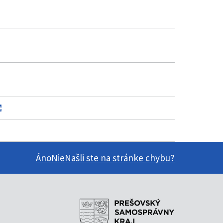
Áno
Nie
Našli ste na stránke chybu?