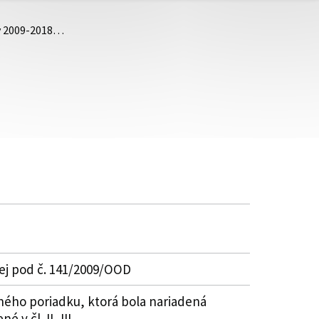
ky 2009-2018…
ej pod č. 141/2009/OOD
ého poriadku, ktorá bola nariadená
 čl. II, III.