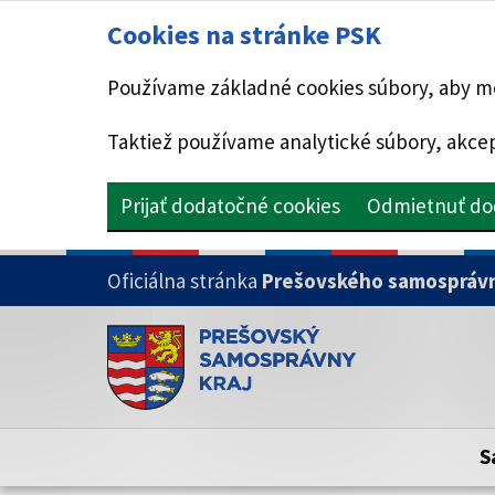
Cookies na stránke PSK
Používame základné cookies súbory, aby mo
Taktiež používame analytické súbory, akcep
Prijať dodatočné cookies
Odmietnuť do
PRESKOČIŤ NA HLAVNÝ OBSAH
Oficiálna stránka
Prešovského samosprávn
Doména psk.sk je oficiálna
Toto je oficiálna webová stránka Prešovsk
Oficiálne stránky využívajú doménu psk.sk.
S