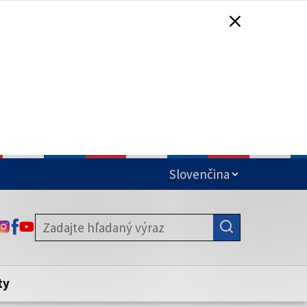
čená
ODKAZ SA OTVORÍ NA NOVEJ KARTE
ODKAZ SA OTVORÍ NA NOVEJ KARTE
ODKAZ SA OTVORÍ NA NOVEJ KARTE
stite, že zdieľate informácie iba cez
nku. Zabezpečená stránka vždy začína
ény webového sídla.
ty