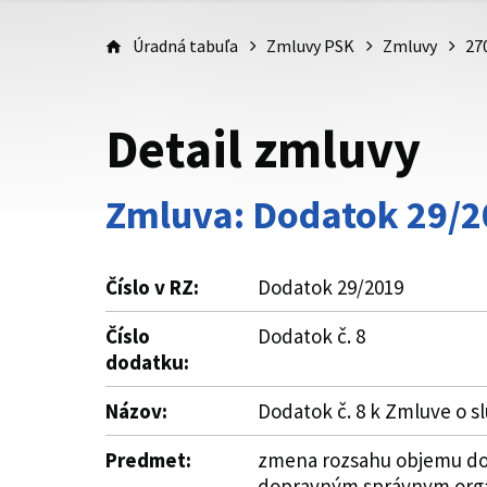
Úradná tabuľa
Zmluvy PSK
Zmluvy
27
Detail zmluvy
Zmluva: Dodatok 29/2
Číslo v RZ:
Dodatok 29/2019
Číslo
Dodatok č. 8
dodatku:
Názov:
Dodatok č. 8 k Zmluve o s
Predmet:
zmena rozsahu objemu doj
dopravným správnym orgánom