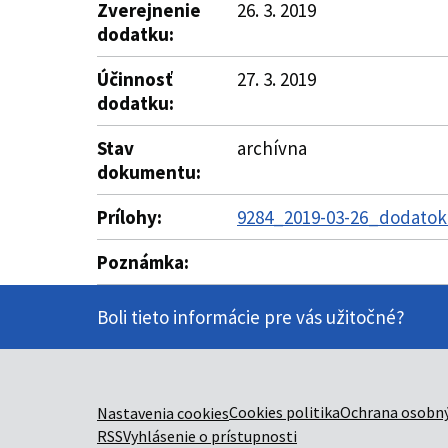
Zverejnenie
26. 3. 2019
dodatku:
Účinnosť
27. 3. 2019
dodatku:
Stav
archívna
dokumentu:
Prílohy:
9284_2019-03-26_dodatok
Poznámka:
Boli tieto informácie pre vás užitočné?
Cookies politika
Ochrana osobný
Nastavenia cookies
RSS
Vyhlásenie o prístupnosti