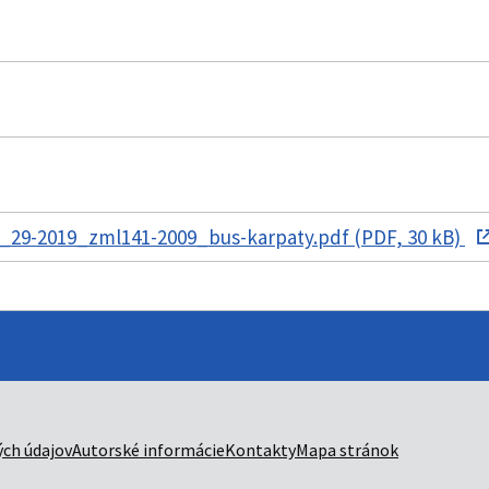
_29-2019_zml141-2009_bus-karpaty.pdf (PDF, 30 kB)
ch údajov
Autorské informácie
Kontakty
Mapa stránok