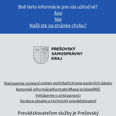
Boli tieto informácie pre vás užitočné?
Áno
Nie
Našli ste na stránke chybu?
Cookies politika
Ochrana osobných údajov
Nastavenia cookies
Autorské informácie
Kontakty
Mapa stránok
RSS
Vyhlásenie o prístupnosti
Správca obsahu a technický prevádzkovateľ
Prevádzkovateľom služby je Prešovský