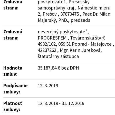
Zmluvná
poskytovateľ , Prešovský
strana:
samosprávny kraj , Námestie mieru
2, Prešov , 37870475 , PaedDr. Milan
Majerský, PhD., predseda
Zmluvná
neverejný poskytovateľ ,
strana:
PROGRESFEM , Továrenská štvrť
4932/102, 059 51 Poprad - Matejovce ,
42237262 , Mgr. Karin Jureková,
štatutárny zástupca
Hodnota
35 187,84 € bez DPH
zmluv:
Podpísanie
12. 3. 2019
zmluvy:
Platnosť
12. 3. 2019 - 31. 12. 2019
zmluvy: