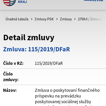
Toto je oficiálna webová stránka Prešovského
samosprávneho kraja. Oficiálne stránky využívajú doménu
psk.sk.
Úradná tabuľa
Zmluvy PSK
Zmluvy
27064 / Zmluva o
Táto stránka je zabezpečená
Detail zmluvy
Buďte pozorní a vždy sa uistite, že zdieľate informácie iba
cez zabezpečenú webovú stránku. Zabezpečená stránka
Zmluva: 115/2019/DFaR
vždy začína https:// pred názvom domény webového sídla.
Číslo v RZ:
115/2019/DFaR
Číslo
zmluvy:
Názov:
Zmluva o poskytovaní finančného
príspevku na prevádzku
poskytovanej sociálnej služby