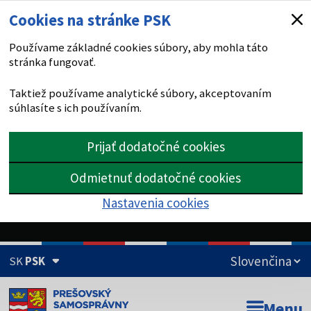
Cookies na stránke PSK
Používame základné cookies súbory, aby mohla táto
stránka fungovať.
Taktiež používame analytické súbory, akceptovaním
súhlasíte s ich používaním.
Prijať dodatočné cookies
Odmietnuť dodatočné cookies
Nastavenia cookies
SK
PSK
Doména psk.sk je oficiálna
Menu