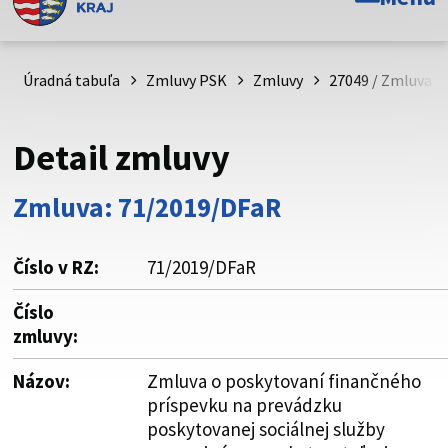
Toto je oficiálna webová stránka Prešovského
samosprávneho kraja. Oficiálne stránky využívajú doménu
psk.sk.
Úradná tabuľa
Zmluvy PSK
Zmluvy
27049 / Zmluva o
Táto stránka je zabezpečená
Detail zmluvy
Buďte pozorní a vždy sa uistite, že zdieľate informácie iba
cez zabezpečenú webovú stránku. Zabezpečená stránka
Zmluva: 71/2019/DFaR
vždy začína https:// pred názvom domény webového sídla.
Číslo v RZ:
71/2019/DFaR
Číslo
zmluvy:
Názov:
Zmluva o poskytovaní finančného
príspevku na prevádzku
poskytovanej sociálnej služby