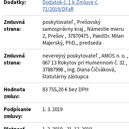
Dodatky:
Dodatok č. 1 k Zmluve č.
71/2019/DFaR
Zmluvná
poskytovateľ , Prešovský
strana:
samosprávny kraj , Námestie mieru
2, Prešov , 37870475 , PaedDr. Milan
Majerský, PhD., predseda
Zmluvná
neverejný poskytovateľ , AMOS n. o. ,
strana:
067 13 Rokytov pri Humennom č. 32 ,
37887998 , Ing. Diana Čičváková,
štatutárny zástupca
Hodnota
83 755,20 € bez DPH
zmluv:
Podpísanie
1. 3. 2019
zmluvy:
Platnosť
1. 3. 2019 - 31. 12. 2019