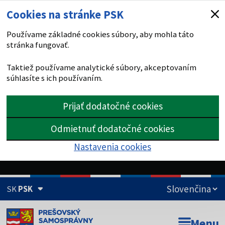
Cookies na stránke PSK
Používame základné cookies súbory, aby mohla táto
stránka fungovať.
Taktiež používame analytické súbory, akceptovaním
súhlasíte s ich používaním.
Prijať dodatočné cookies
Odmietnuť dodatočné cookies
Nastavenia cookies
SK
PSK
Doména psk.sk je oficiálna
Menu