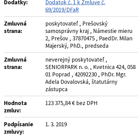
Dodatky:
Dodatok č. 1 k Zmluve č.
69/2019/DFaR
Zmluvná
poskytovateľ , Prešovský
strana:
samosprávny kraj , Námestie mieru
2, Prešov , 37870475 , PaedDr. Milan
Majerský, PhD., predseda
Zmluvná
neverejný poskytovateľ ,
strana:
SENIORPARK n. o. , Kvetnica 424, 058
01 Poprad , 42092230 , PhDr. Mgr.
Adela Dovalovská, štatutárny
zástupca
Hodnota
123 375,84 € bez DPH
zmluv:
Podpísanie
1. 3. 2019
zmluvy: