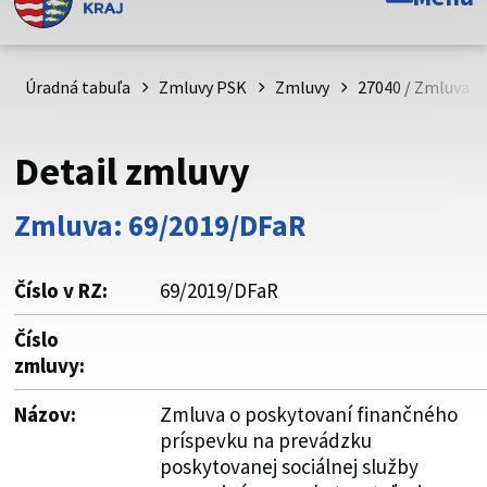
Toto je oficiálna webová stránka Prešovského
samosprávneho kraja. Oficiálne stránky využívajú doménu
psk.sk.
Úradná tabuľa
Zmluvy PSK
Zmluvy
27040 / Zmluva o
Táto stránka je zabezpečená
Detail zmluvy
Buďte pozorní a vždy sa uistite, že zdieľate informácie iba
cez zabezpečenú webovú stránku. Zabezpečená stránka
Zmluva: 69/2019/DFaR
vždy začína https:// pred názvom domény webového sídla.
Číslo v RZ:
69/2019/DFaR
Číslo
zmluvy:
Názov:
Zmluva o poskytovaní finančného
príspevku na prevádzku
poskytovanej sociálnej služby