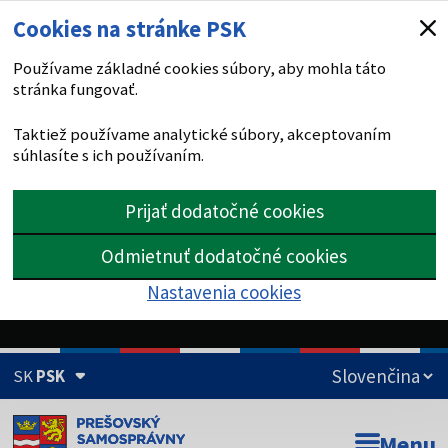
Cookies na stránke PSK
Používame základné cookies súbory, aby mohla táto
stránka fungovať.
Taktiež používame analytické súbory, akceptovaním
súhlasíte s ich používaním.
Prijať dodatočné cookies
Odmietnuť dodatočné cookies
Nastavenia cookies
SK
PSK
Doména psk.sk je oficiálna
Menu