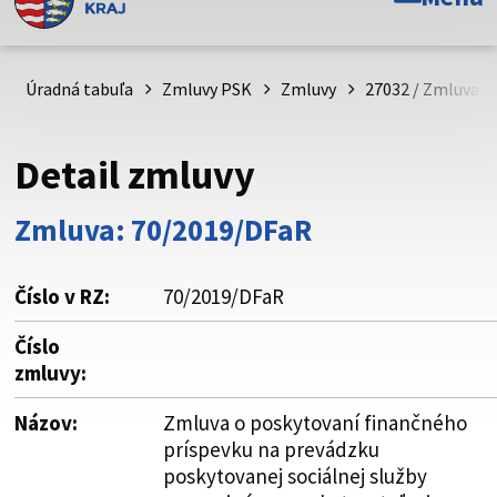
Toto je oficiálna webová stránka Prešovského
samosprávneho kraja. Oficiálne stránky využívajú doménu
psk.sk.
Úradná tabuľa
Zmluvy PSK
Zmluvy
27032 / Zmluva o
Táto stránka je zabezpečená
Detail zmluvy
Buďte pozorní a vždy sa uistite, že zdieľate informácie iba
cez zabezpečenú webovú stránku. Zabezpečená stránka
Zmluva: 70/2019/DFaR
vždy začína https:// pred názvom domény webového sídla.
Číslo v RZ:
70/2019/DFaR
Číslo
zmluvy:
Názov:
Zmluva o poskytovaní finančného
príspevku na prevádzku
poskytovanej sociálnej služby