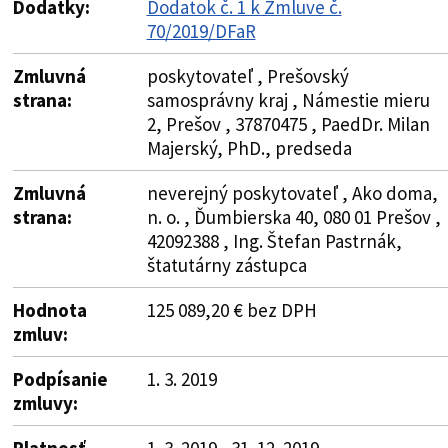
Dodatky:
Dodatok č. 1 k Zmluve č.
70/2019/DFaR
Zmluvná
poskytovateľ , Prešovský
strana:
samosprávny kraj , Námestie mieru
2, Prešov , 37870475 , PaedDr. Milan
Majerský, PhD., predseda
Zmluvná
neverejný poskytovateľ , Ako doma,
strana:
n. o. , Ďumbierska 40, 080 01 Prešov ,
42092388 , Ing. Štefan Pastrnák,
štatutárny zástupca
Hodnota
125 089,20 € bez DPH
zmluv:
Podpísanie
1. 3. 2019
zmluvy:
Platnosť
1. 3. 2019 - 31. 12. 2019