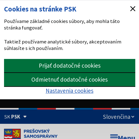
Cookies na stránke PSK
Používame základné cookies súbory, aby mohla táto
stránka fungovať.
Taktiež používame analytické súbory, akceptovaním
súhlasíte s ich používaním.
Prijať dodatočné cookies
Odmietnuť dodatočné cookies
Nastavenia cookies
SK
PSK
Doména psk.sk je oficiálna
Menu