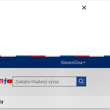
čená
ODKAZ SA OTVORÍ NA NOVEJ KARTE
ODKAZ SA OTVORÍ NA NOVEJ KARTE
ODKAZ SA OTVORÍ NA NOVEJ KARTE
stite, že zdieľate informácie iba cez
nku. Zabezpečená stránka vždy začína
ény webového sídla.
ty