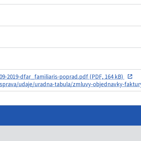
9-2019-dfar_familiaris-poprad.pdf (PDF, 164 kB)
mosprava/udaje/uradna-tabula/zmluvy-objednavky-faktu