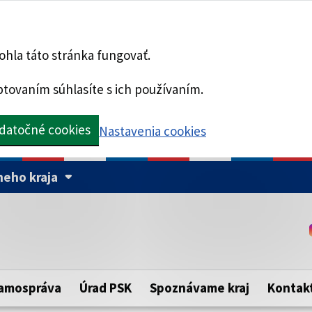
hla táto stránka fungovať.
tovaním súhlasíte s ich používaním.
datočné cookies
Nastavenia cookies
eho kraja
Táto stránka je zabezpe
Buďte pozorní a vždy sa ui
ého samosprávneho kraja.
zabezpečenú webovú strá
https:// pred názvom dom
amospráva
Úrad PSK
Spoznávame kraj
Kontak