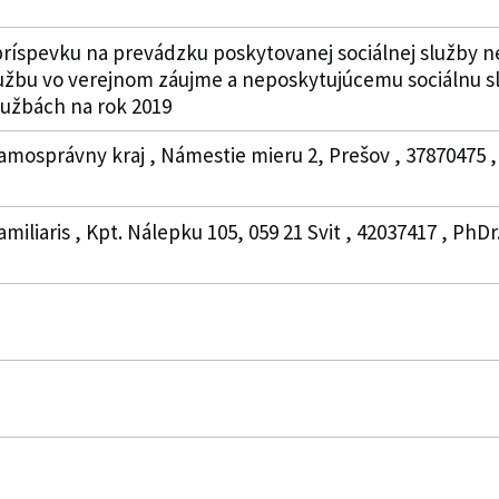
ríspevku na prevádzku poskytovanej sociálnej služby 
užbu vo verejnom záujme a neposkytujúcemu sociálnu sl
lužbách na rok 2019
amosprávny kraj , Námestie mieru 2, Prešov , 37870475 ,
miliaris , Kpt. Nálepku 105, 059 21 Svit , 42037417 , PhDr