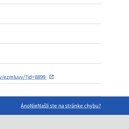
ry/ezmluvy/?id=8899
Áno
Nie
Našli ste na stránke chybu?