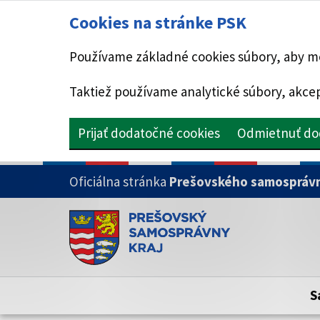
Cookies na stránke PSK
Používame základné cookies súbory, aby mo
Taktiež používame analytické súbory, akcep
Prijať dodatočné cookies
Odmietnuť do
PRESKOČIŤ NA HLAVNÝ OBSAH
Oficiálna stránka
Prešovského samosprávn
Doména psk.sk je oficiálna
Toto je oficiálna webová stránka Prešovsk
Oficiálne stránky využívajú doménu psk.sk.
S