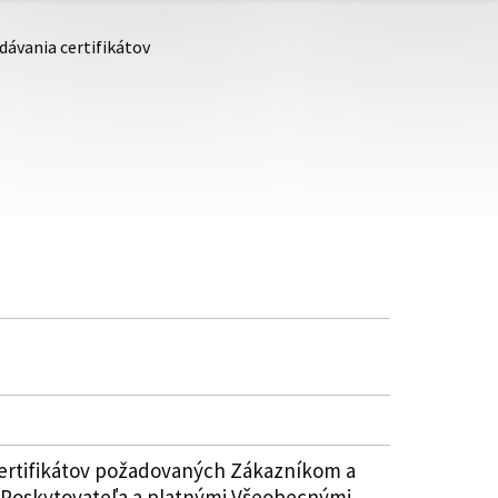
dávania certifikátov
certifikátov požadovaných Zákazníkom a
mi Poskytovateľa a platnými Všeobecnými