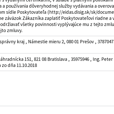
a používania dôveryhodnej služby vydávania a overovani
m sídle Poskytovateľa (http://eidas.disig.sk/sk/docum
ne záväzok Zákazníka zaplatiť Poskytovateľovi riadne 
održiavať všetky povinnosti vyplývajúce mu z tejto zm
ejto zmluvy.
právny kraj , Námestie mieru 2, 080 01 Prešov , 3787047
 Záhradnícka 151, 821 08 Bratislava , 35975946 , Ing. Pete
a zo dňa 11.10.2018