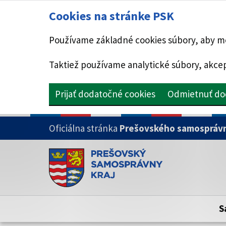
Cookies na stránke PSK
Používame základné cookies súbory, aby mo
Taktiež používame analytické súbory, akcep
Prijať dodatočné cookies
Odmietnuť do
PRESKOČIŤ NA HLAVNÝ OBSAH
Oficiálna stránka
Prešovského samosprávn
Doména psk.sk je oficiálna
Toto je oficiálna webová stránka Prešovsk
Oficiálne stránky využívajú doménu psk.sk.
S