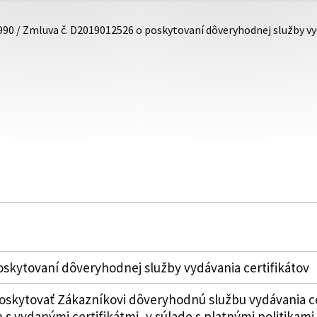
990 / Zmluva č. D2019012526 o poskytovaní dôveryhodnej služby vy
oskytovaní dôveryhodnej služby vydávania certifikátov
oskytovať Zákazníkovi dôveryhodnú službu vydávania 
e s vydanými certifikátmi, v súlade s platnými politika