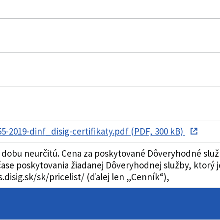
-2019-dinf_disig-certifikaty.pdf (PDF, 300 kB)
a dobu neurčitú. Cena za poskytované Dôveryhodné služ
čase poskytovania žiadanej Dôveryhodnej služby, ktorý
.disig.sk/sk/pricelist/ (ďalej len „Cenník“),