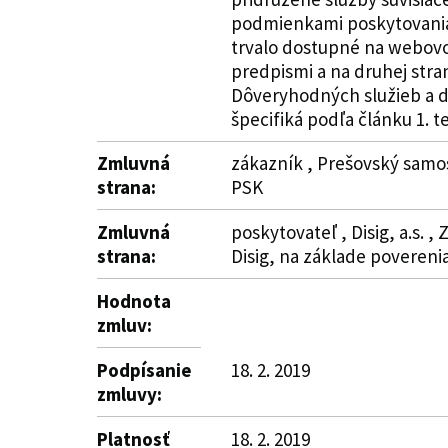
podmienkami poskytovania 
trvalo dostupné na webovo
predpismi a na druhej stra
Dôveryhodných služieb a d
špecifiká podľa článku 1. t
Zmluvná
zákazník , Prešovský samos
strana:
PSK
Zmluvná
poskytovateľ , Disig, a.s. ,
strana:
Disig, na základe povereni
Hodnota
zmluv:
Podpísanie
18. 2. 2019
zmluvy:
Platnosť
18. 2. 2019