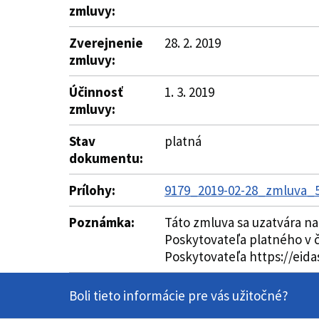
zmluvy:
Zverejnenie
28. 2. 2019
zmluvy:
Účinnosť
1. 3. 2019
zmluvy:
Stav
platná
dokumentu:
Prílohy:
9179_2019-02-28_zmluva_55
Poznámka:
Táto zmluva sa uzatvára n
Poskytovateľa platného v 
Poskytovateľa https://eidas
Boli tieto informácie pre vás užitočné?