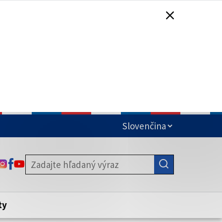
čená
ODKAZ SA OTVORÍ NA NOVEJ KARTE
ODKAZ SA OTVORÍ NA NOVEJ KARTE
ODKAZ SA OTVORÍ NA NOVEJ KARTE
stite, že zdieľate informácie iba cez
nku. Zabezpečená stránka vždy začína
ény webového sídla.
ty