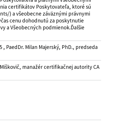
a certifikátov Poskytovateľa, ktoré sú
ents/) a všeobecne záväznými právnymi
a včas cenu dohodnutú za poskytnutie
luvy a Všeobecných podmienok.Ďalšie
5 , PaedDr. Milan Majerský, PhD., predseda
r Miškovič, manažér certifikačnej autority CA