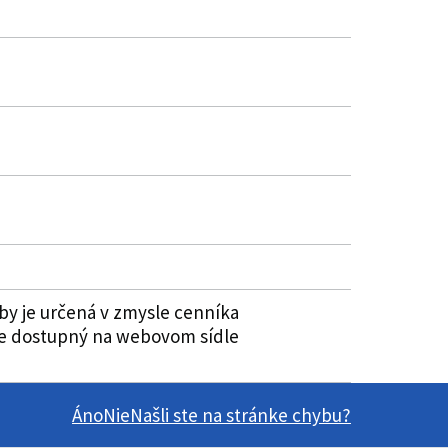
by je určená v zmysle cenníka
 je dostupný na webovom sídle
Áno
Nie
Našli ste na stránke chybu?