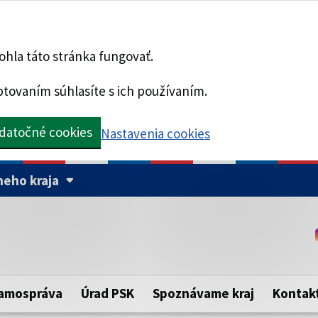
hla táto stránka fungovať.
tovaním súhlasíte s ich používaním.
datočné cookies
Nastavenia cookies
eho kraja
Táto stránka je zabezpe
Buďte pozorní a vždy sa ui
ého samosprávneho kraja.
zabezpečenú webovú strá
https:// pred názvom dom
amospráva
Úrad PSK
Spoznávame kraj
Kontak