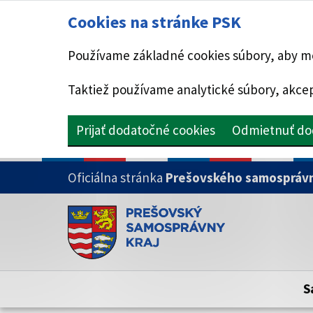
Cookies na stránke PSK
Používame základné cookies súbory, aby mo
Taktiež používame analytické súbory, akcep
Prijať dodatočné cookies
Odmietnuť do
PRESKOČIŤ NA HLAVNÝ OBSAH
Oficiálna stránka
Prešovského samosprávn
Doména psk.sk je oficiálna
Toto je oficiálna webová stránka Prešovsk
Oficiálne stránky využívajú doménu psk.sk.
S