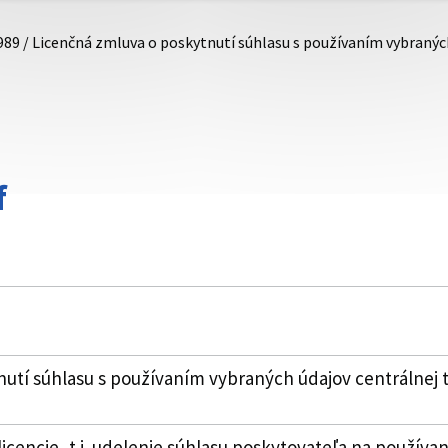
989 / Licenčná zmluva o poskytnutí súhlasu s používaním vybranýc
f
utí súhlasu s používaním vybraných údajov centrálnej 
icencie, t.j. udelenie súhlasu poskytovateľa na použí