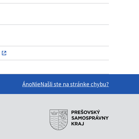
Áno
Nie
Našli ste na stránke chybu?