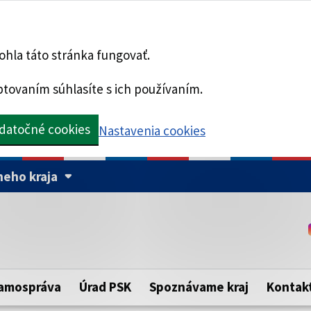
hla táto stránka fungovať.
tovaním súhlasíte s ich používaním.
datočné cookies
Nastavenia cookies
eho kraja
Táto stránka je zabezpe
Buďte pozorní a vždy sa ui
ého samosprávneho kraja.
zabezpečenú webovú strá
https:// pred názvom dom
amospráva
Úrad PSK
Spoznávame kraj
Kontak