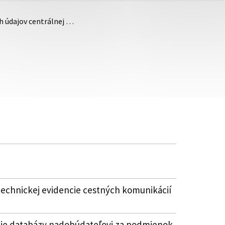
h údajov centrálnej …
technickej evidencie cestných komunikácií
vanie databázy nadobúdateľovi za podmienok