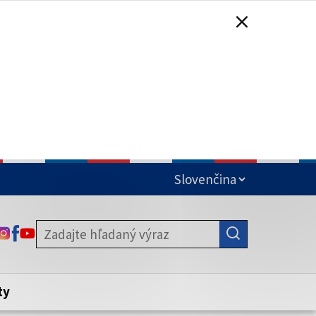
čená
ODKAZ SA OTVORÍ NA NOVEJ KARTE
ODKAZ SA OTVORÍ NA NOVEJ KARTE
ODKAZ SA OTVORÍ NA NOVEJ KARTE
stite, že zdieľate informácie iba cez
nku. Zabezpečená stránka vždy začína
ény webového sídla.
ty