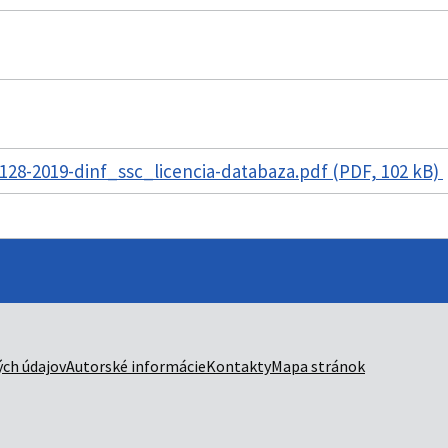
28-2019-dinf_ssc_licencia-databaza.pdf (PDF, 102 kB)
ch údajov
Autorské informácie
Kontakty
Mapa stránok