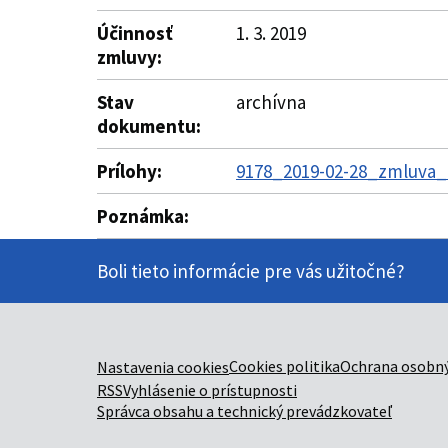
Účinnosť
1. 3. 2019
zmluvy:
Stav
archívna
dokumentu:
Prílohy:
9178_2019-02-28_zmluva_1
Poznámka:
Boli tieto informácie pre vás užitočné?
Cookies politika
Ochrana osobný
Nastavenia cookies
RSS
Vyhlásenie o prístupnosti
Správca obsahu a technický prevádzkovateľ