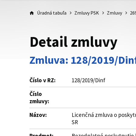
Úradná tabuľa
Zmluvy PSK
Zmluvy
26
Detail zmluvy
Zmluva: 128/2019/Din
Číslo v RZ:
128/2019/Dinf
Číslo
zmluvy:
Názov:
Licenčná zmluva o poskytn
SR
Predmet:
Bezodplatné poskytnutie l