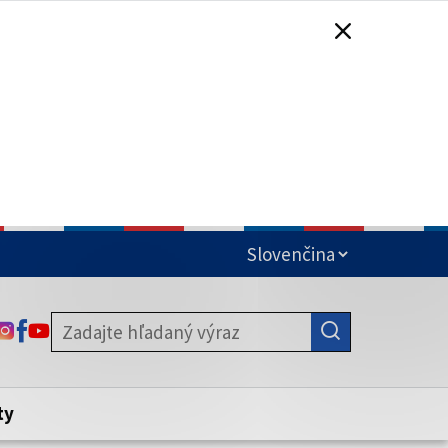
čená
ODKAZ SA OTVORÍ NA NOVEJ KARTE
ODKAZ SA OTVORÍ NA NOVEJ KARTE
ODKAZ SA OTVORÍ NA NOVEJ KARTE
stite, že zdieľate informácie iba cez
nku. Zabezpečená stránka vždy začína
ény webového sídla.
ty