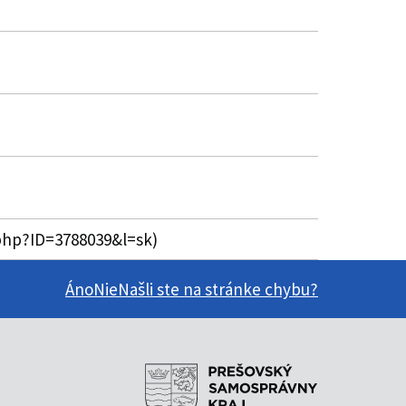
.php?ID=3788039&l=sk)
Áno
Nie
Našli ste na stránke chybu?