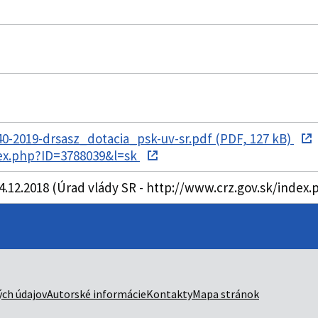
-2019-drsasz_dotacia_psk-uv-sr.pdf (PDF, 127 kB)
dex.php?ID=3788039&l=sk
4.12.2018 (Úrad vlády SR - http://www.crz.gov.sk/index
ch údajov
Autorské informácie
Kontakty
Mapa stránok