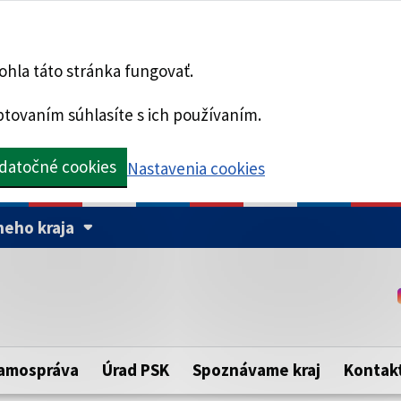
hla táto stránka fungovať.
tovaním súhlasíte s ich používaním.
datočné cookies
Nastavenia cookies
eho kraja
Táto stránka je zabezpe
Buďte pozorní a vždy sa ui
ého samosprávneho kraja.
zabezpečenú webovú strá
https:// pred názvom dom
amospráva
Úrad PSK
Spoznávame kraj
Kontak