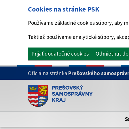
Cookies na stránke PSK
Používame základné cookies súbory, aby mo
Taktiež používame analytické súbory, akcep
Prijať dodatočné cookies
Odmietnuť do
PRESKOČIŤ NA HLAVNÝ OBSAH
Oficiálna stránka
Prešovského samosprávn
Doména psk.sk je oficiálna
Toto je oficiálna webová stránka Prešovsk
Oficiálne stránky využívajú doménu psk.sk.
S