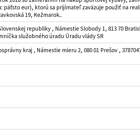
c päťsto eur), ktorú sa prijímateľ zaväzuje použiť na rea
lavkovská 19, Kežmarok..
lovenskej republiky , Námestie Slobody 1, 813 70 Bratisla
omníčka služobného úradu Úradu vlády SR
osprávny kraj , Námestie mieru 2, 080 01 Prešov , 378704