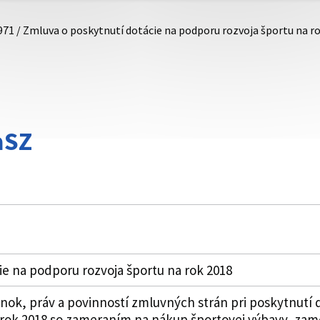
971 / Zmluva o poskytnutí dotácie na podporu rozvoja športu na r
aSZ
e na podporu rozvoja športu na rok 2018
k, práv a povinností zmluvných strán pri poskytnutí 
 rok 2018 so zameraním na nákup športovej výbavy, za