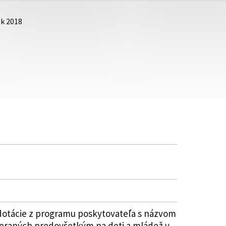
ok 2018
dotácie z programu poskytovateľa s názvom
meraných predovšetkým na deti a mládež v