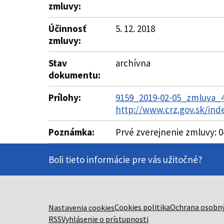
zmluvy:
Účinnosť
5. 12. 2018
zmluvy:
Stav
archívna
dokumentu:
Prílohy:
9159_2019-02-05_zmluva_40
http://www.crz.gov.sk/in
Poznámka:
Prvé zverejnenie zmluvy: 0
Boli tieto informácie pre vás užitočné?
Cookies politika
Ochrana osobný
Nastavenia cookies
RSS
Vyhlásenie o prístupnosti