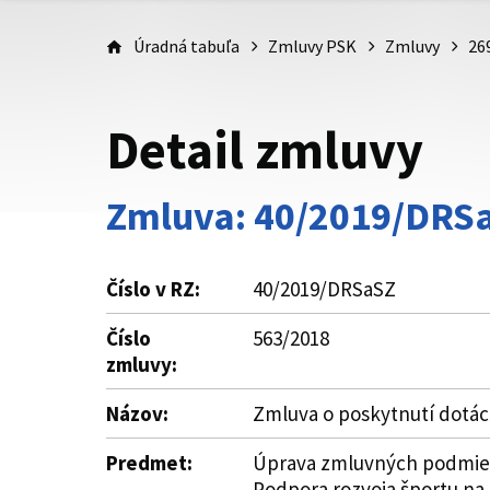
Úradná tabuľa
Zmluvy PSK
Zmluvy
26
Detail zmluvy
Zmluva: 40/2019/DRS
Číslo v RZ:
40/2019/DRSaSZ
Číslo
563/2018
zmluvy:
Názov:
Zmluva o poskytnutí dotáci
Predmet:
Úprava zmluvných podmieno
Podpora rozvoja športu na