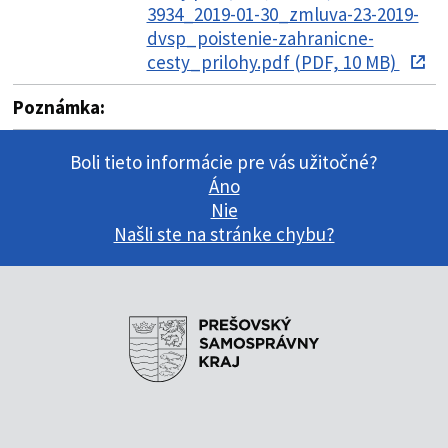
3934_2019-01-30_zmluva-23-2019-
dvsp_poistenie-zahranicne-
cesty_prilohy.pdf (PDF, 10 MB)
Poznámka:
Boli tieto informácie pre vás užitočné?
Áno
Nie
Našli ste na stránke chybu?