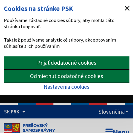
Cookies na stránke PSK
Používame základné cookies súbory, aby mohla táto
stránka fungovať.
Taktiež používame analytické súbory, akceptovaním
súhlasíte s ich používaním.
Prijať dodatočné cookies
Odmietnuť dodatočné cookies
Nastavenia cookies
SK
PSK
Doména psk.sk je oficiálna
Menu