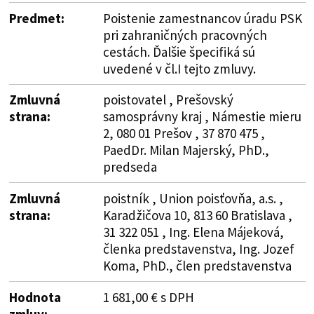
Predmet:
Poistenie zamestnancov úradu PSK
pri zahraničných pracovných
cestách. Ďalšie špecifiká sú
uvedené v čl.I tejto zmluvy.
Zmluvná
poistovatel , Prešovský
strana:
samosprávny kraj , Námestie mieru
2, 080 01 Prešov , 37 870 475 ,
PaedDr. Milan Majerský, PhD.,
predseda
Zmluvná
poistník , Union poisťovňa, a.s. ,
strana:
Karadžičova 10, 813 60 Bratislava ,
31 322 051 , Ing. Elena Májeková,
členka predstavenstva, Ing. Jozef
Koma, PhD., člen predstavenstva
Hodnota
1 681,00 € s DPH
zmluv: