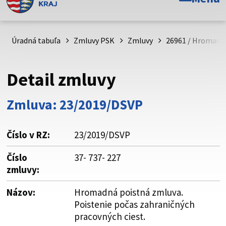
Toto je oficiálna webová stránka Prešovského
samosprávneho kraja. Oficiálne stránky využívajú doménu
psk.sk.
Úradná tabuľa
Zmluvy PSK
Zmluvy
26961 / Hromadná
Táto stránka je zabezpečená
Detail zmluvy
Buďte pozorní a vždy sa uistite, že zdieľate informácie iba
cez zabezpečenú webovú stránku. Zabezpečená stránka
Zmluva: 23/2019/DSVP
vždy začína https:// pred názvom domény webového sídla.
Číslo v RZ:
23/2019/DSVP
Číslo
37- 737- 227
zmluvy:
Názov:
Hromadná poistná zmluva.
Poistenie počas zahraničných
pracovných ciest.