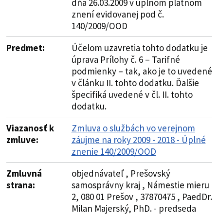
dňa 26.03.2009 v úplnom platnom
znení evidovanej pod č.
140/2009/OOD
Predmet:
Účelom uzavretia tohto dodatku je
úprava Prílohy č. 6 – Tarifné
podmienky – tak, ako je to uvedené
v článku II. tohto dodatku. Ďalšie
špecifiká uvedené v čl. II. tohto
dodatku.
Viazanosť k
Zmluva o službách vo verejnom
zmluve:
záujme na roky 2009 - 2018 - Úplné
znenie 140/2009/OOD
Zmluvná
objednávateľ , Prešovský
strana:
samosprávny kraj , Námestie mieru
2, 080 01 Prešov , 37870475 , PaedDr.
Milan Majerský, PhD. - predseda