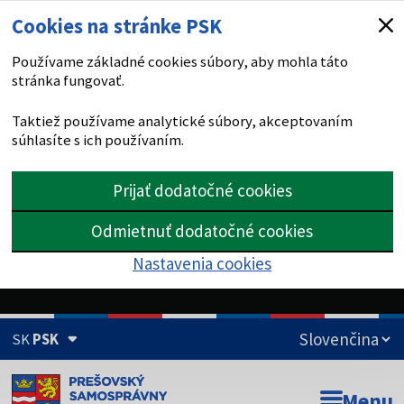
Cookies na stránke PSK
Používame základné cookies súbory, aby mohla táto
stránka fungovať.
Taktiež používame analytické súbory, akceptovaním
súhlasíte s ich používaním.
Prijať dodatočné cookies
Odmietnuť dodatočné cookies
Nastavenia cookies
SK
PSK
Doména psk.sk je oficiálna
Menu