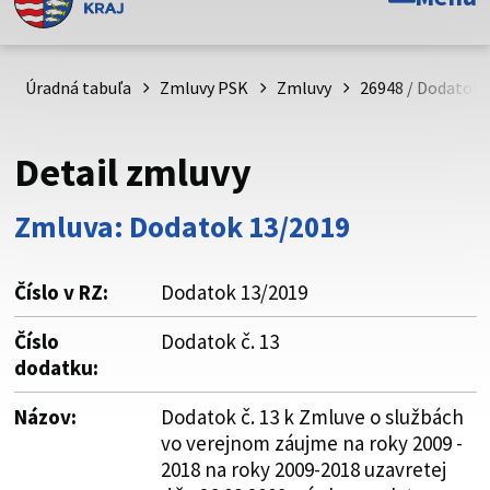
Toto je oficiálna webová stránka Prešovského
samosprávneho kraja. Oficiálne stránky využívajú doménu
psk.sk.
Úradná tabuľa
Zmluvy PSK
Zmluvy
26948 / Dodatok 
Táto stránka je zabezpečená
Detail zmluvy
Buďte pozorní a vždy sa uistite, že zdieľate informácie iba
cez zabezpečenú webovú stránku. Zabezpečená stránka
Zmluva: Dodatok 13/2019
vždy začína https:// pred názvom domény webového sídla.
Číslo v RZ:
Dodatok 13/2019
Číslo
Dodatok č. 13
dodatku:
Názov:
Dodatok č. 13 k Zmluve o službách
vo verejnom záujme na roky 2009 -
2018 na roky 2009-2018 uzavretej