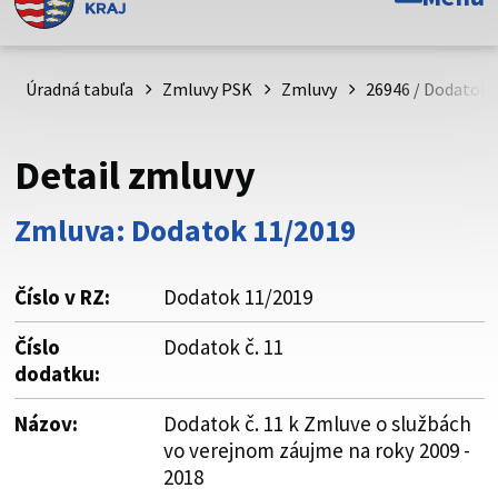
Toto je oficiálna webová stránka Prešovského
samosprávneho kraja. Oficiálne stránky využívajú doménu
psk.sk.
Úradná tabuľa
Zmluvy PSK
Zmluvy
26946 / Dodatok 
Táto stránka je zabezpečená
Detail zmluvy
Buďte pozorní a vždy sa uistite, že zdieľate informácie iba
cez zabezpečenú webovú stránku. Zabezpečená stránka
Zmluva: Dodatok 11/2019
vždy začína https:// pred názvom domény webového sídla.
Číslo v RZ:
Dodatok 11/2019
Číslo
Dodatok č. 11
dodatku:
Názov:
Dodatok č. 11 k Zmluve o službách
vo verejnom záujme na roky 2009 -
2018