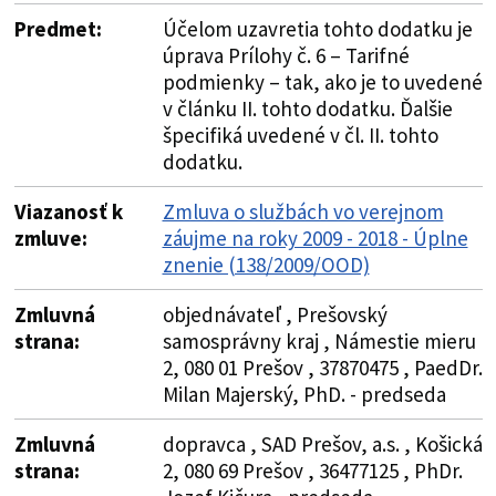
Predmet:
Účelom uzavretia tohto dodatku je
úprava Prílohy č. 6 – Tarifné
podmienky – tak, ako je to uvedené
v článku II. tohto dodatku. Ďalšie
špecifiká uvedené v čl. II. tohto
dodatku.
Viazanosť k
Zmluva o službách vo verejnom
zmluve:
záujme na roky 2009 - 2018 - Úplne
znenie (138/2009/OOD)
Zmluvná
objednávateľ , Prešovský
strana:
samosprávny kraj , Námestie mieru
2, 080 01 Prešov , 37870475 , PaedDr.
Milan Majerský, PhD. - predseda
Zmluvná
dopravca , SAD Prešov, a.s. , Košická
strana:
2, 080 69 Prešov , 36477125 , PhDr.