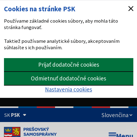
Cookies na stránke PSK
Používame základné cookies súbory, aby mohla táto
stránka fungovať.
Taktiež používame analytické súbory, akceptovaním
súhlasíte s ich používaním.
Prijať dodatočné cookies
Odmietnuť dodatočné cookies
Nastavenia cookies
SK
PSK
Doména psk.sk je oficiálna
Menu