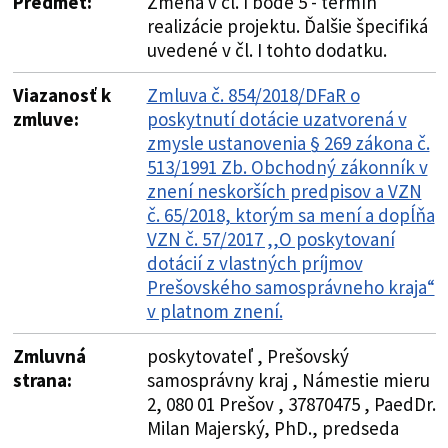
Predmet:
Zmena v čl. I bode 5 - termín
realizácie projektu. Ďalšie špecifiká
uvedené v čl. I tohto dodatku.
Viazanosť k
Zmluva č. 854/2018/DFaR o
zmluve:
poskytnutí dotácie uzatvorená v
zmysle ustanovenia § 269 zákona č.
513/1991 Zb. Obchodný zákonník v
znení neskorších predpisov a VZN
č. 65/2018, ktorým sa mení a dopĺňa
VZN č. 57/2017 ,,O poskytovaní
dotácií z vlastných príjmov
Prešovského samosprávneho kraja“
v platnom znení.
Zmluvná
poskytovateľ , Prešovský
strana:
samosprávny kraj , Námestie mieru
2, 080 01 Prešov , 37870475 , PaedDr.
Milan Majerský, PhD., predseda