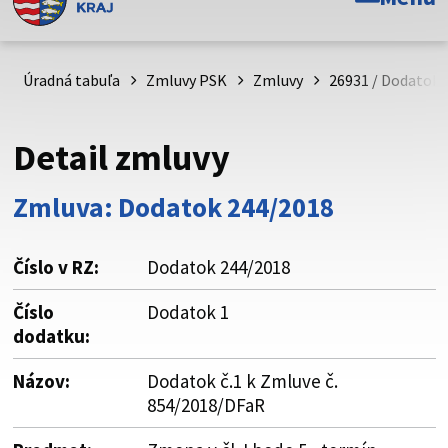
Toto je oficiálna webová stránka Prešovského
samosprávneho kraja. Oficiálne stránky využívajú doménu
psk.sk.
Úradná tabuľa
Zmluvy PSK
Zmluvy
26931 / Dodatok č
Táto stránka je zabezpečená
Detail zmluvy
Buďte pozorní a vždy sa uistite, že zdieľate informácie iba
cez zabezpečenú webovú stránku. Zabezpečená stránka
Zmluva: Dodatok 244/2018
vždy začína https:// pred názvom domény webového sídla.
Číslo v RZ:
Dodatok 244/2018
Číslo
Dodatok 1
dodatku:
Názov:
Dodatok č.1 k Zmluve č.
854/2018/DFaR