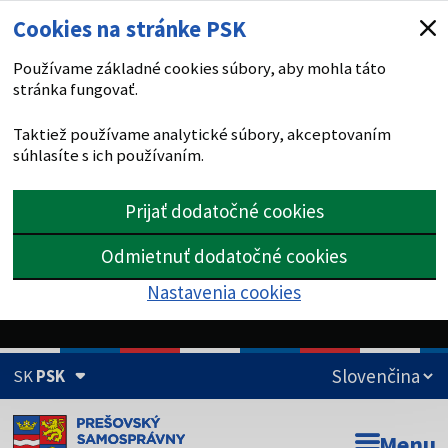
Cookies na stránke PSK
Používame základné cookies súbory, aby mohla táto
stránka fungovať.
Taktiež používame analytické súbory, akceptovaním
súhlasíte s ich používaním.
Prijať dodatočné cookies
Odmietnuť dodatočné cookies
Nastavenia cookies
SK
PSK
Doména psk.sk je oficiálna
Menu