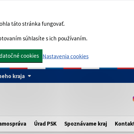
hla táto stránka fungovať.
tovaním súhlasíte s ich používaním.
datočné cookies
Nastavenia cookies
eho kraja
Táto stránka je zabezpe
Buďte pozorní a vždy sa ui
ého samosprávneho kraja.
zabezpečenú webovú strá
https:// pred názvom dom
amospráva
Úrad PSK
Spoznávame kraj
Kontak