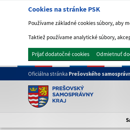
Cookies na stránke PSK
Používame základné cookies súbory, aby mo
Taktiež používame analytické súbory, akcep
Prijať dodatočné cookies
Odmietnuť do
PRESKOČIŤ NA HLAVNÝ OBSAH
Oficiálna stránka
Prešovského samosprávn
Doména psk.sk je oficiálna
Toto je oficiálna webová stránka Prešovsk
Oficiálne stránky využívajú doménu psk.sk.
S