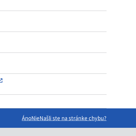
Áno
Nie
Našli ste na stránke chybu?