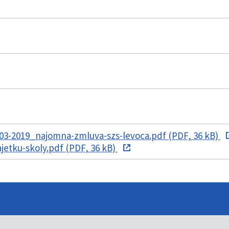
03-2019_najomna-zmluva-szs-levoca.pdf (PDF, 36 kB)
etku-skoly.pdf (PDF, 36 kB)