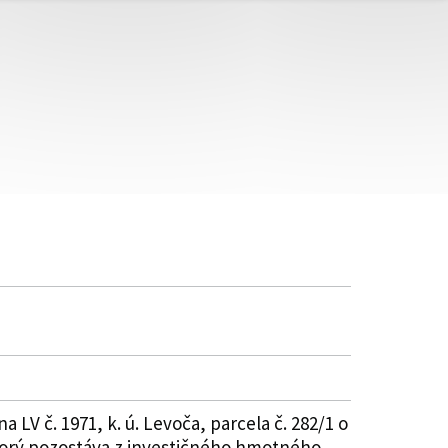
V č. 1971, k. ú. Levoča, parcela č. 282/1 o
ktorý pozostáva z investičného hmotného