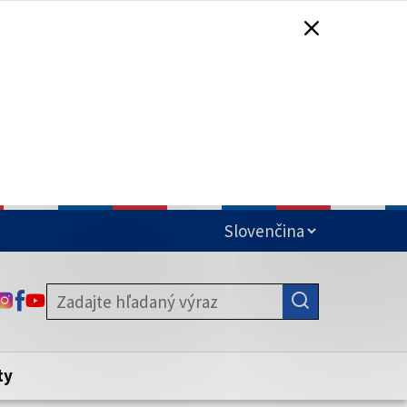
čená
ODKAZ SA OTVORÍ NA NOVEJ KARTE
ODKAZ SA OTVORÍ NA NOVEJ KARTE
ODKAZ SA OTVORÍ NA NOVEJ KARTE
stite, že zdieľate informácie iba cez
nku. Zabezpečená stránka vždy začína
ény webového sídla.
ty