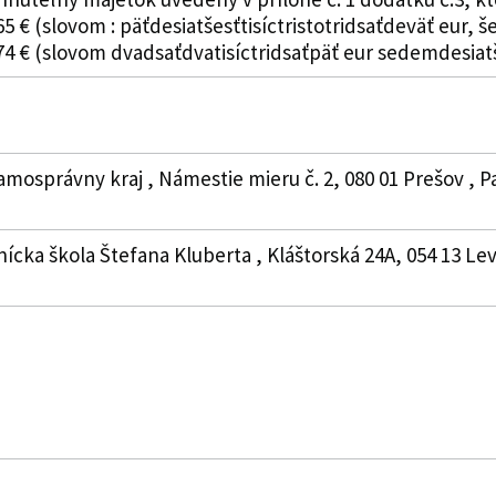
5 € (slovom : päťdesiatšesťtisíctristotridsaťdeväť eur
4 € (slovom dvadsaťdvatisíctridsaťpäť eur sedemdesiatš
amosprávny kraj , Námestie mieru č. 2, 080 01 Prešov , P
cka škola Štefana Kluberta , Kláštorská 24A, 054 13 Levo