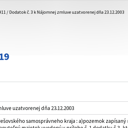
911 / Dodatok č. 3 k Nájomnej zmluve uzatvorenej dňa 23.12.2003
19
mluve uzatvorenej dňa 23.12.2003
rešovského samosprávneho kraja : a)pozemok zapísaný na L
hnuteľný majetok uvedený v prílohe č. 1 dodatku č.3, 