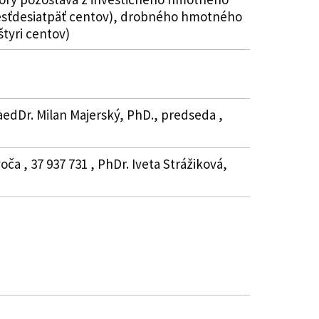
, šesťdesiatpäť centov), drobného hmotného
tyri centov)
aedDr. Milan Majerský, PhD., predseda ,
ča , 37 937 731 , PhDr. Iveta Strážiková,