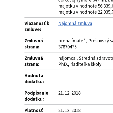
majetku v hodnote 56 339,6
majetku v hodnote 22 035,7
Viazanosť k
Nájomná zmluva
zmluve:
Zmluvná
prenajímateľ , Prešovský s
strana:
37870475
Zmluvná
nájomca , Stredná zdravotní
strana:
PhD., riaditeľka školy
Hodnota
dodatku:
Podpísanie
21. 12. 2018
dodatku:
Platnosť
21. 12. 2018