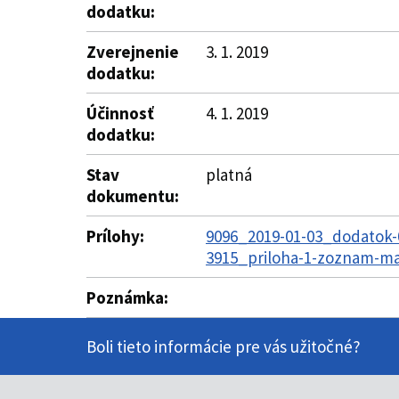
dodatku:
Zverejnenie
3. 1. 2019
dodatku:
Účinnosť
4. 1. 2019
dodatku:
Stav
platná
dokumentu:
Prílohy:
9096_2019-01-03_dodatok-
3915_priloha-1-zoznam-maj
Poznámka:
Boli tieto informácie pre vás užitočné?