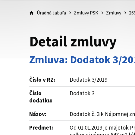
Úradná tabuľa
Zmluvy PSK
Zmluvy
26
Detail zmluvy
Zmluva: Dodatok 3/20
Číslo v RZ:
Dodatok 3/2019
Číslo
Dodatok 3
dodatku:
Názov:
Dodatok č. 3 k Nájomnej z
Predmet:
Od 01.01.2019 je majetok P
celkovej výmere 647 m2 b)