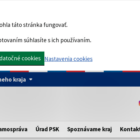
hla táto stránka fungovať.
tovaním súhlasíte s ich používaním.
datočné cookies
Nastavenia cookies
eho kraja
Táto stránka je zabezpe
Buďte pozorní a vždy sa ui
ého samosprávneho kraja.
zabezpečenú webovú strá
https:// pred názvom dom
amospráva
Úrad PSK
Spoznávame kraj
Kontak