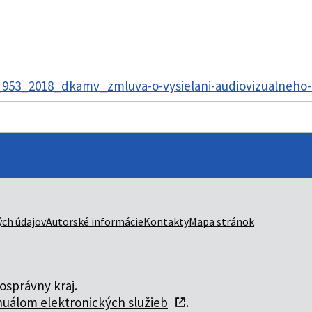
953_2018_dkamv_zmluva-o-vysielani-audiovizualneho-di
ch údajov
Autorské informácie
Kontakty
Mapa stránok
správny kraj.
uálom elektronických služieb
.