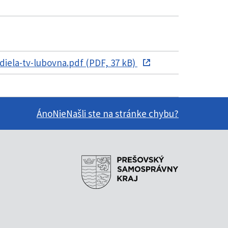
ela-tv-lubovna.pdf (PDF, 37 kB)
Áno
Nie
Našli ste na stránke chybu?