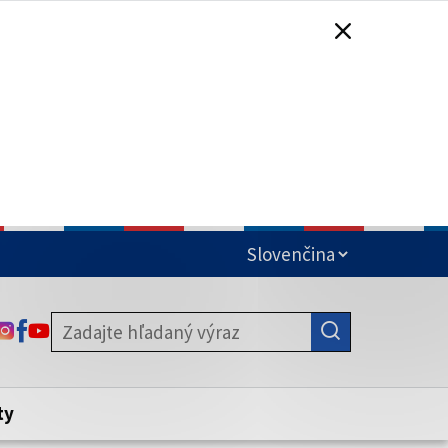
čená
ODKAZ SA OTVORÍ NA NOVEJ KARTE
ODKAZ SA OTVORÍ NA NOVEJ KARTE
ODKAZ SA OTVORÍ NA NOVEJ KARTE
stite, že zdieľate informácie iba cez
nku. Zabezpečená stránka vždy začína
ény webového sídla.
ty