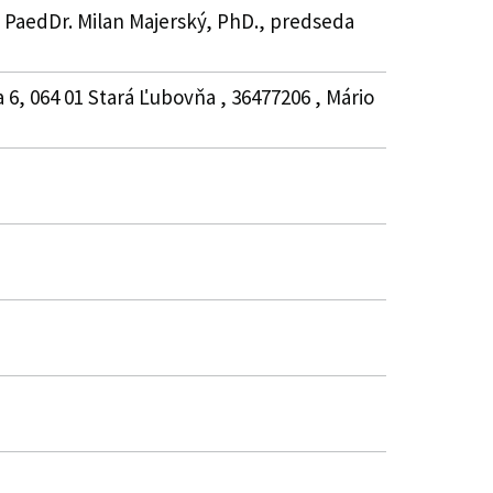
, PaedDr. Milan Majerský, PhD., predseda
a 6, 064 01 Stará Ľubovňa , 36477206 , Mário