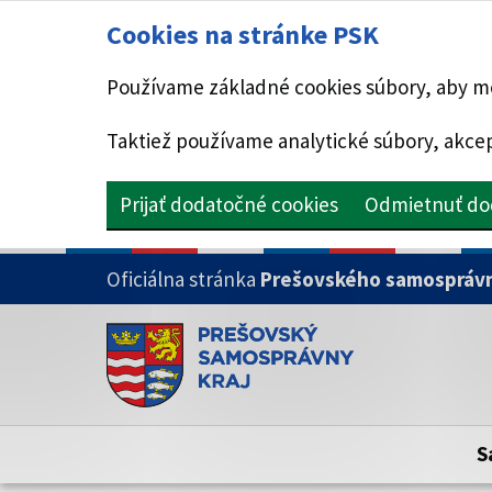
Cookies na stránke PSK
Používame základné cookies súbory, aby mo
Taktiež používame analytické súbory, akcep
Prijať dodatočné cookies
Odmietnuť do
PRESKOČIŤ NA HLAVNÝ OBSAH
Oficiálna stránka
Prešovského samosprávn
Doména psk.sk je oficiálna
Toto je oficiálna webová stránka Prešovsk
Oficiálne stránky využívajú doménu psk.sk.
S