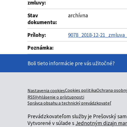
zmluvy:
Stav
archívna
dokumentu:
Prílohy:
9078_2018-12-21_zmluva_
Poznámka:
Boli tieto informácie pre vás užitočné?
Cookies politika
Ochrana osobný
Nastavenia cookies
RSS
Vyhlásenie o prístupnosti
Správca obsahu a technický prevádzkovateľ
Prevádzkovateľom služby je Prešovský samo
Vytvorené v súlade s
Jednotným dizajn man