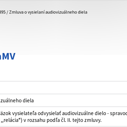
895 / Zmluva o vysielaní audiovizuálneho diela
aMV
izuálneho diela
ok vysielateľa odvysielať audiovizuálne dielo - spravod
relácia“) v rozsahu podľa čl. II. tejto zmluvy.