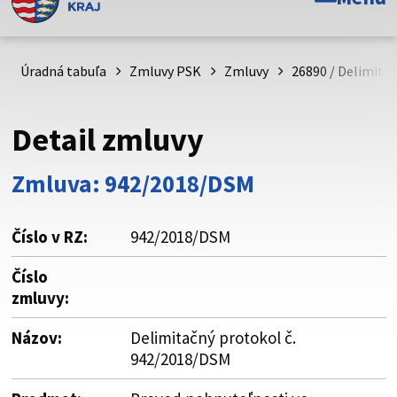
Toto je oficiálna webová stránka Prešovského
samosprávneho kraja. Oficiálne stránky využívajú doménu
psk.sk.
Úradná tabuľa
Zmluvy PSK
Zmluvy
26890 / Delimita
Táto stránka je zabezpečená
Detail zmluvy
Buďte pozorní a vždy sa uistite, že zdieľate informácie iba
cez zabezpečenú webovú stránku. Zabezpečená stránka
Zmluva: 942/2018/DSM
vždy začína https:// pred názvom domény webového sídla.
Číslo v RZ:
942/2018/DSM
Číslo
zmluvy:
Názov:
Delimitačný protokol č.
942/2018/DSM