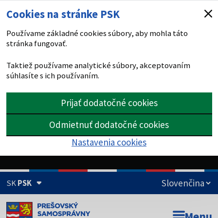
Cookies na stránke PSK
Používame základné cookies súbory, aby mohla táto
stránka fungovať.
Taktiež používame analytické súbory, akceptovaním
súhlasíte s ich používaním.
Prijať dodatočné cookies
Odmietnuť dodatočné cookies
Nastavenia cookies
SK
PSK
Doména psk.sk je oficiálna
Menu