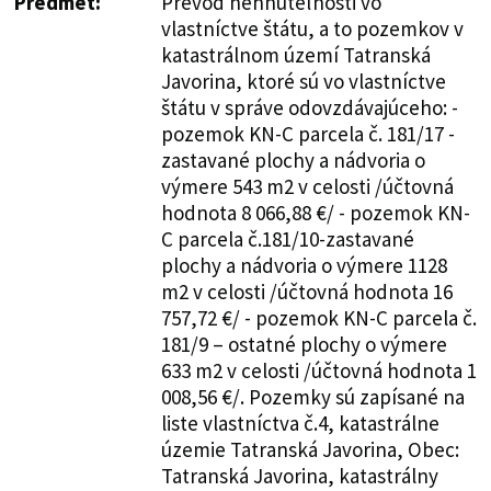
Predmet:
Prevod nehnuteľnosti vo
vlastníctve štátu, a to pozemkov v
katastrálnom území Tatranská
Javorina, ktoré sú vo vlastníctve
štátu v správe odovzdávajúceho: -
pozemok KN-C parcela č. 181/17 -
zastavané plochy a nádvoria o
výmere 543 m2 v celosti /účtovná
hodnota 8 066,88 €/ - pozemok KN-
C parcela č.181/10-zastavané
plochy a nádvoria o výmere 1128
m2 v celosti /účtovná hodnota 16
757,72 €/ - pozemok KN-C parcela č.
181/9 – ostatné plochy o výmere
633 m2 v celosti /účtovná hodnota 1
008,56 €/. Pozemky sú zapísané na
liste vlastníctva č.4, katastrálne
územie Tatranská Javorina, Obec:
Tatranská Javorina, katastrálny