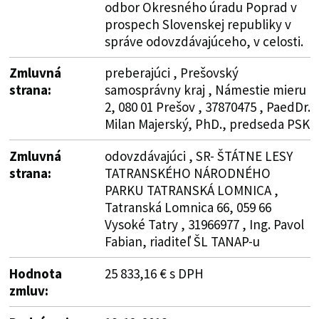
odbor Okresného úradu Poprad v
prospech Slovenskej republiky v
správe odovzdávajúceho, v celosti.
Zmluvná
preberajúci , Prešovský
strana:
samosprávny kraj , Námestie mieru
2, 080 01 Prešov , 37870475 , PaedDr.
Milan Majerský, PhD., predseda PSK
Zmluvná
odovzdávajúci , SR- ŠTÁTNE LESY
strana:
TATRANSKÉHO NÁRODNÉHO
PARKU TATRANSKÁ LOMNICA ,
Tatranská Lomnica 66, 059 66
Vysoké Tatry , 31966977 , Ing. Pavol
Fabian, riaditeľ ŠL TANAP-u
Hodnota
25 833,16 € s DPH
zmluv: