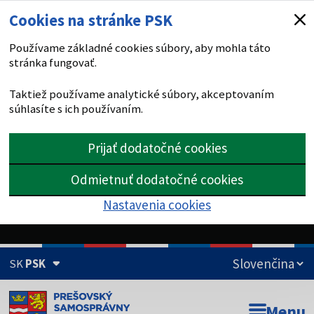
Cookies na stránke PSK
Používame základné cookies súbory, aby mohla táto
stránka fungovať.
Taktiež používame analytické súbory, akceptovaním
súhlasíte s ich používaním.
Prijať dodatočné cookies
Odmietnuť dodatočné cookies
Nastavenia cookies
SK
PSK
Doména psk.sk je oficiálna
Menu