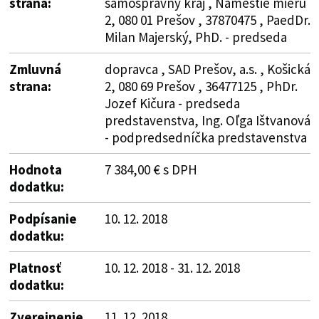
strana:
samosprávny kraj , Námestie mieru
2, 080 01 Prešov , 37870475 , PaedDr.
Milan Majerský, PhD. - predseda
Zmluvná
dopravca , SAD Prešov, a.s. , Košická
strana:
2, 080 69 Prešov , 36477125 , PhDr.
Jozef Kičura - predseda
predstavenstva, Ing. Oľga Ištvanová
- podpredsedníčka predstavenstva
Hodnota
7 384,00 € s DPH
dodatku:
Podpísanie
10. 12. 2018
dodatku:
Platnosť
10. 12. 2018 - 31. 12. 2018
dodatku:
Zverejnenie
11. 12. 2018