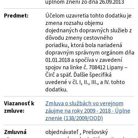
úplnom znení zo dňa 26.09.2013
Predmet:
Účelom uzavretia tohto dodatku je
zmena rozsahu objemu
dojednaných dopravných služieb z
dôvodu zmeny cestovného
poriadku, ktorá bola nariadená
dopravným správnym orgánom dňa
01.01.2018 a spočíva v zavedení
spojov na linke č. 708412 Lipany –
Čirč a späť. Ďalšie špecifiká
uvedené v čl. I, II., III., a IV. tohto
dodatku.
Viazanosť k
Zmluva o službách vo verejnom
zmluve:
záujme na roky 2009 - 2018 - Úplne
znenie (138/2009/OOD)
Zmluvná
objednávateľ , Prešovský