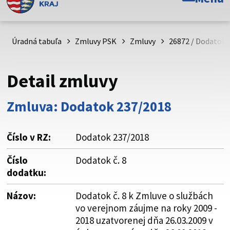
Toto je oficiálna webová stránka Prešovského
samosprávneho kraja. Oficiálne stránky využívajú doménu
psk.sk.
Úradná tabuľa
Zmluvy PSK
Zmluvy
26872 / Dodatok 
Táto stránka je zabezpečená
Detail zmluvy
Buďte pozorní a vždy sa uistite, že zdieľate informácie iba
cez zabezpečenú webovú stránku. Zabezpečená stránka
Zmluva: Dodatok 237/2018
vždy začína https:// pred názvom domény webového sídla.
Číslo v RZ:
Dodatok 237/2018
Číslo
Dodatok č. 8
dodatku:
Názov:
Dodatok č. 8 k Zmluve o službách
vo verejnom záujme na roky 2009 -
2018 uzatvorenej dňa 26.03.2009 v