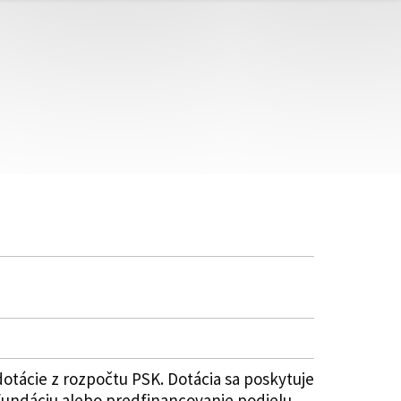
tácie z rozpočtu PSK. Dotácia sa poskytuje
refundáciu alebo predfinancovanie podielu