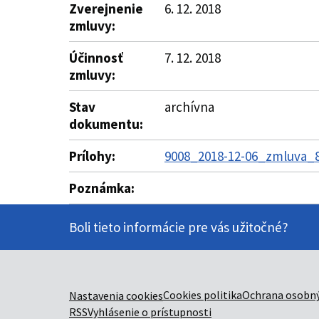
Zverejnenie
6. 12. 2018
zmluvy:
Účinnosť
7. 12. 2018
zmluvy:
Stav
archívna
dokumentu:
Prílohy:
9008_2018-12-06_zmluva_88
Poznámka:
Boli tieto informácie pre vás užitočné?
Cookies politika
Ochrana osobný
Nastavenia cookies
RSS
Vyhlásenie o prístupnosti