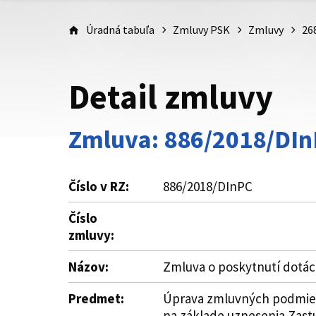
Úradná tabuľa
Zmluvy PSK
Zmluvy
26
Detail zmluvy
Zmluva: 886/2018/DI
Číslo v RZ:
886/2018/DInPC
Číslo
zmluvy:
Názov:
Zmluva o poskytnutí dotác
Predmet:
Úprava zmluvných podmieno
na základe uznesenia Zastu