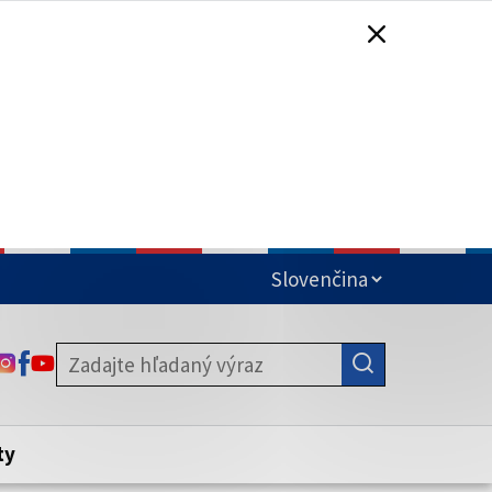
čená
ODKAZ SA OTVORÍ NA NOVEJ KARTE
ODKAZ SA OTVORÍ NA NOVEJ KARTE
ODKAZ SA OTVORÍ NA NOVEJ KARTE
stite, že zdieľate informácie iba cez
nku. Zabezpečená stránka vždy začína
ény webového sídla.
ty