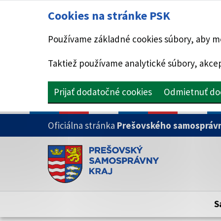
Cookies na stránke PSK
Používame základné cookies súbory, aby mo
Taktiež používame analytické súbory, akcep
Prijať dodatočné cookies
Odmietnuť do
PRESKOČIŤ NA HLAVNÝ OBSAH
Oficiálna stránka
Prešovského samosprávn
Doména psk.sk je oficiálna
Toto je oficiálna webová stránka Prešovsk
Oficiálne stránky využívajú doménu psk.sk.
S