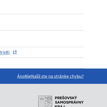
69 kB)
Áno
Nie
Našli ste na stránke chybu?