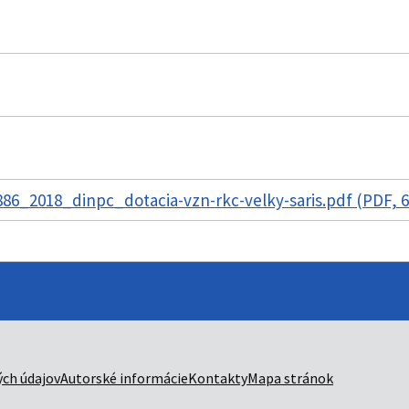
6_2018_dinpc_dotacia-vzn-rkc-velky-saris.pdf (PDF, 
ch údajov
Autorské informácie
Kontakty
Mapa stránok