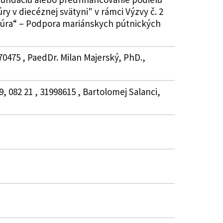
y v diecéznej svätyni" v rámci Výzvy č. 2
ltúra“ – Podpora mariánskych pútnických
70475 , PaedDr. Milan Majerský, PhD.,
9, 082 21 , 31998615 , Bartolomej Salanci,