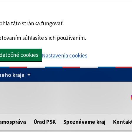
hla táto stránka fungovať.
tovaním súhlasíte s ich používaním.
datočné cookies
Nastavenia cookies
eho kraja
Táto stránka je zabezpe
Buďte pozorní a vždy sa ui
ého samosprávneho kraja.
zabezpečenú webovú strá
https:// pred názvom dom
amospráva
Úrad PSK
Spoznávame kraj
Kontak