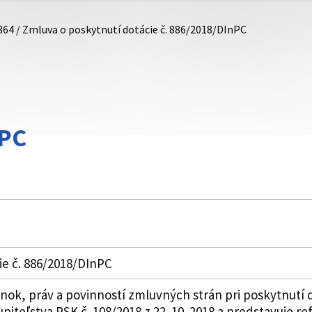
864 / Zmluva o poskytnutí dotácie č. 886/2018/DInPC
nPC
ie č. 886/2018/DInPC
k, práv a povinností zmluvných strán pri poskytnutí do
piteľstva PSK č. 108/2018 z 22. 10. 2018 a predstavuje 