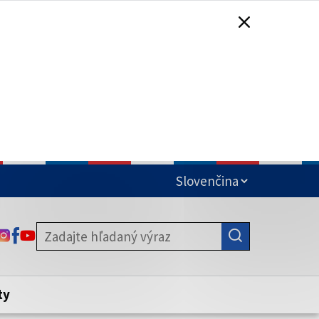
čená
ODKAZ SA OTVORÍ NA NOVEJ KARTE
ODKAZ SA OTVORÍ NA NOVEJ KARTE
ODKAZ SA OTVORÍ NA NOVEJ KARTE
stite, že zdieľate informácie iba cez
nku. Zabezpečená stránka vždy začína
ény webového sídla.
ty