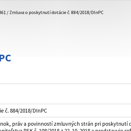
861 / Zmluva o poskytnutí dotácie č. 884/2018/DInPC
nPC
ie č. 884/2018/DInPC
k, práv a povinností zmluvných strán pri poskytnutí do
piteľstva PSK č. 108/2018 z 22. 10. 2018 a predstavuje 