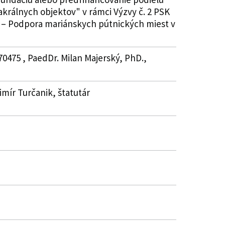
králnych objektov" v rámci Výzvy č. 2 PSK
“ – Podpora mariánskych pútnických miest v
70475 , PaedDr. Milan Majerský, PhD.,
imír Turčanik, štatutár