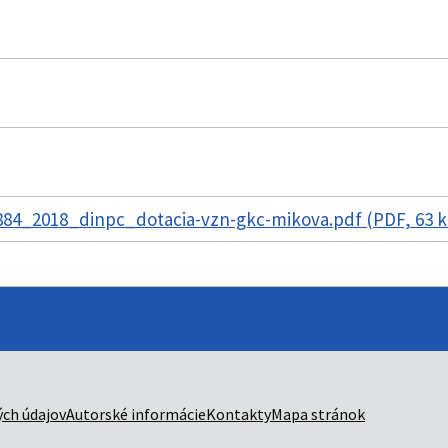
84_2018_dinpc_dotacia-vzn-gkc-mikova.pdf (PDF, 63 
ch údajov
Autorské informácie
Kontakty
Mapa stránok