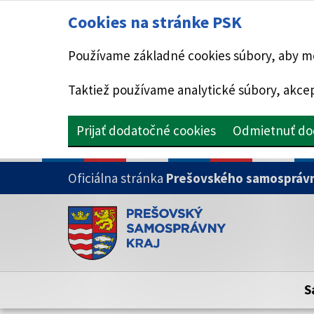
Cookies na stránke PSK
Používame základné cookies súbory, aby mo
Taktiež používame analytické súbory, akcep
Prijať dodatočné cookies
Odmietnuť do
PRESKOČIŤ NA HLAVNÝ OBSAH
Oficiálna stránka
Prešovského samosprávn
Doména psk.sk je oficiálna
Toto je oficiálna webová stránka Prešovsk
Oficiálne stránky využívajú doménu psk.sk.
S