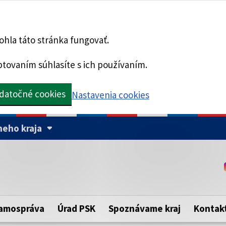
hla táto stránka fungovať.
tovaním súhlasíte s ich používaním.
datočné cookies
Nastavenia cookies
eho kraja
Táto stránka je zabezpe
Buďte pozorní a vždy sa ui
ého samosprávneho kraja.
zabezpečenú webovú strá
https:// pred názvom dom
amospráva
Úrad PSK
Spoznávame kraj
Kontak