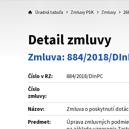
Úradná tabuľa
Zmluvy PSK
Zmluvy
26
Detail zmluvy
Zmluva: 884/2018/DI
Číslo v RZ:
884/2018/DInPC
Číslo
zmluvy:
Názov:
Zmluva o poskytnutí dotác
Predmet:
Úprava zmluvných podmieno
na základe uznesenia Zastu