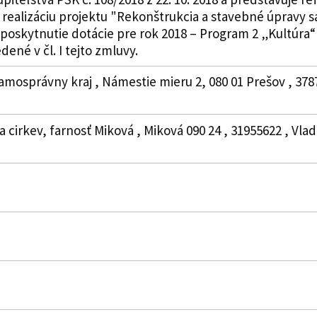
ealizáciu projektu "Rekonštrukcia a stavebné úpravy sa
 poskytnutie dotácie pre rok 2018 – Program 2 „Kultúra
dené v čl. I tejto zmluvy.
amosprávny kraj , Námestie mieru 2, 080 01 Prešov , 378
a cirkev, farnosť Miková , Miková 090 24 , 31955622 , Vlad