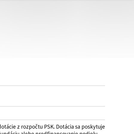
tácie z rozpočtu PSK. Dotácia sa poskytuje
refundáciu alebo predfinancovanie podielu