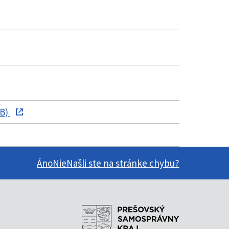
kB)
Áno
Nie
Našli ste na stránke chybu?