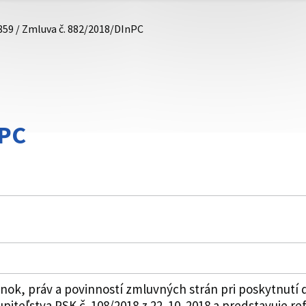
859 / Zmluva č. 882/2018/DInPC
nPC
k, práv a povinností zmluvných strán pri poskytnutí do
piteľstva PSK č. 108/2018 z 22. 10. 2018 a predstavuje 