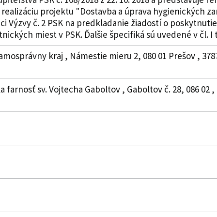
ealizáciu projektu "Dostavba a úprava hygienických za
i Výzvy č. 2 PSK na predkladanie žiadostí o poskytnutie
ckých miest v PSK. Ďalšie špecifiká sú uvedené v čl. I 
amosprávny kraj , Námestie mieru 2, 080 01 Prešov , 378
a farnosť sv. Vojtecha Gaboltov , Gaboltov č. 28, 086 02 