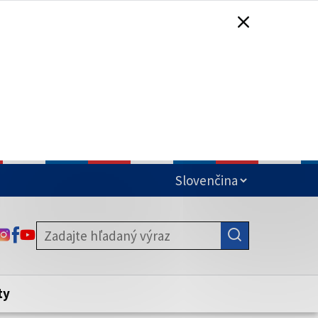
čená
ODKAZ SA OTVORÍ NA NOVEJ KARTE
ODKAZ SA OTVORÍ NA NOVEJ KARTE
ODKAZ SA OTVORÍ NA NOVEJ KARTE
stite, že zdieľate informácie iba cez
nku. Zabezpečená stránka vždy začína
ény webového sídla.
ty