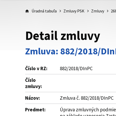
Úradná tabuľa
Zmluvy PSK
Zmluvy
26
Detail zmluvy
Zmluva: 882/2018/DI
Číslo v RZ:
882/2018/DInPC
Číslo
zmluvy:
Názov:
Zmluva č. 882/2018/DInPC
Predmet:
Úprava zmluvných podmieno
na základe uznesenia Zastu