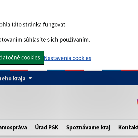
hla táto stránka fungovať.
tovaním súhlasíte s ich používaním.
datočné cookies
Nastavenia cookies
eho kraja
Táto stránka je zabezpe
Buďte pozorní a vždy sa ui
ého samosprávneho kraja.
zabezpečenú webovú strá
https:// pred názvom dom
amospráva
Úrad PSK
Spoznávame kraj
Kontak