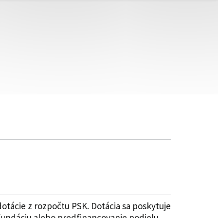
tácie z rozpočtu PSK. Dotácia sa poskytuje
refundáciu alebo predfinancovanie podielu