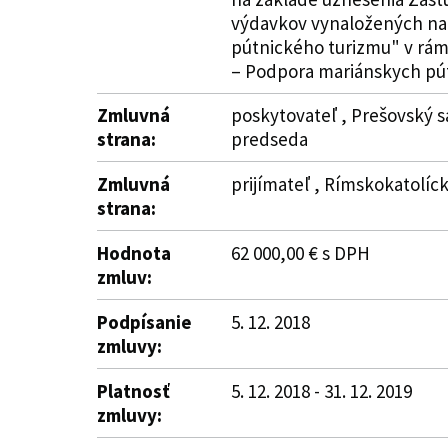
výdavkov vynaložených na r
pútnického turizmu" v rámc
– Podpora mariánskych pútni
Zmluvná
poskytovateľ , Prešovský s
strana:
predseda
Zmluvná
prijímateľ , Rímskokatolíck
strana:
Hodnota
62 000,00 € s DPH
zmluv:
Podpísanie
5. 12. 2018
zmluvy:
Platnosť
5. 12. 2018 - 31. 12. 2019
zmluvy: