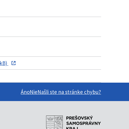
 kB)
Áno
Nie
Našli ste na stránke chybu?