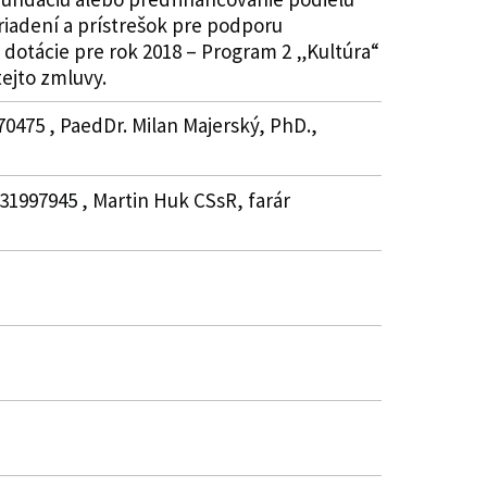
riadení a prístrešok pre podporu
 dotácie pre rok 2018 – Program 2 „Kultúra“
tejto zmluvy.
70475 , PaedDr. Milan Majerský, PhD.,
, 31997945 , Martin Huk CSsR, farár