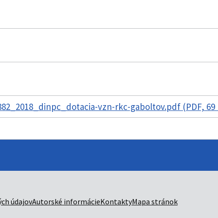
82_2018_dinpc_dotacia-vzn-rkc-gaboltov.pdf (PDF, 69
ch údajov
Autorské informácie
Kontakty
Mapa stránok