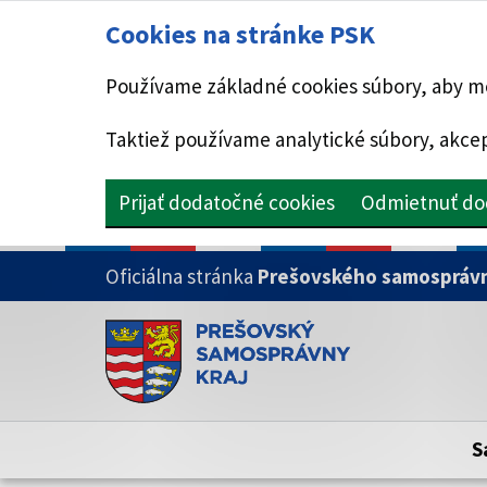
Cookies na stránke PSK
Používame základné cookies súbory, aby mo
Taktiež používame analytické súbory, akcep
Prijať dodatočné cookies
Odmietnuť do
PRESKOČIŤ NA HLAVNÝ OBSAH
Oficiálna stránka
Prešovského samosprávn
Doména psk.sk je oficiálna
Toto je oficiálna webová stránka Prešovsk
Oficiálne stránky využívajú doménu psk.sk.
S