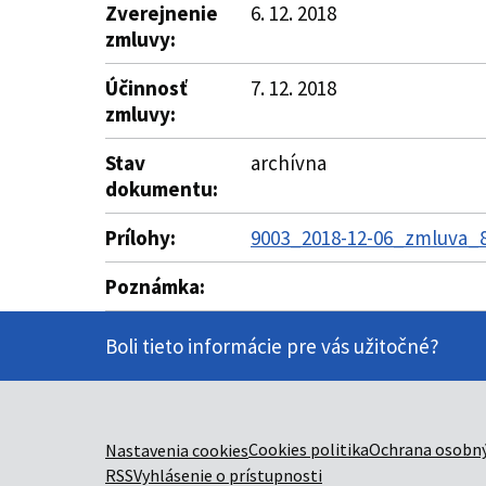
Zverejnenie
6. 12. 2018
zmluvy:
Účinnosť
7. 12. 2018
zmluvy:
Stav
archívna
dokumentu:
Prílohy:
9003_2018-12-06_zmluva_8
Poznámka:
Boli tieto informácie pre vás užitočné?
Cookies politika
Ochrana osobný
Nastavenia cookies
RSS
Vyhlásenie o prístupnosti