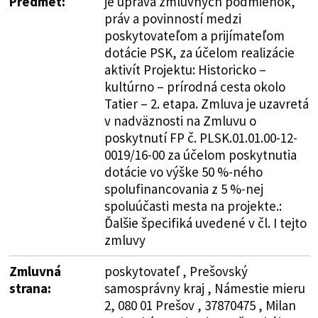
Predmet:
je úprava zmluvných podmienok,
práv a povinností medzi
poskytovateľom a prijímateľom
dotácie PSK, za účelom realizácie
aktivít Projektu: Historicko –
kultúrno – prírodná cesta okolo
Tatier – 2. etapa. Zmluva je uzavretá
v nadväznosti na Zmluvu o
poskytnutí FP č. PLSK.01.01.00-12-
0019/16-00 za účelom poskytnutia
dotácie vo výške 50 %-ného
spolufinancovania z 5 %-nej
spoluúčasti mesta na projekte.:
Ďalšie špecifiká uvedené v čl. I tejto
zmluvy
Zmluvná
poskytovateľ , Prešovský
strana:
samosprávny kraj , Námestie mieru
2, 080 01 Prešov , 37870475 , Milan