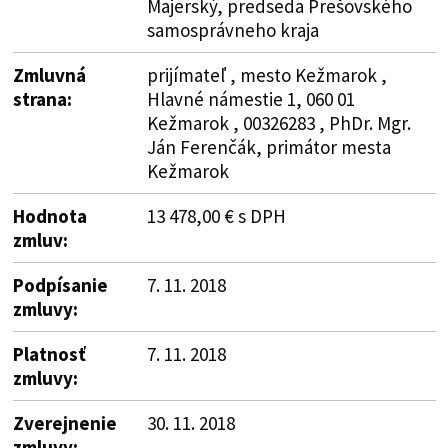
Majerský, predseda Prešovského
samosprávneho kraja
Zmluvná
prijímateľ , mesto Kežmarok ,
strana:
Hlavné námestie 1, 060 01
Kežmarok , 00326283 , PhDr. Mgr.
Ján Ferenčák, primátor mesta
Kežmarok
Hodnota
13 478,00 € s DPH
zmluv:
Podpísanie
7. 11. 2018
zmluvy:
Platnosť
7. 11. 2018
zmluvy:
Zverejnenie
30. 11. 2018
zmluvy: