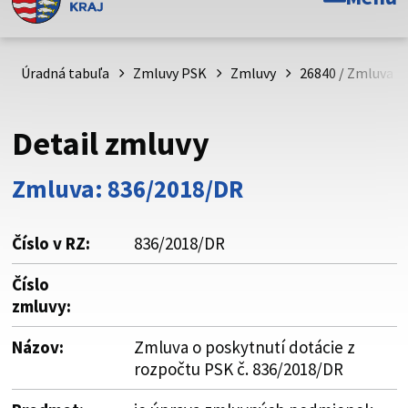
Toto je oficiálna webová stránka Prešovského
samosprávneho kraja. Oficiálne stránky využívajú doménu
psk.sk.
Úradná tabuľa
Zmluvy PSK
Zmluvy
26840 / Zmluva o
Táto stránka je zabezpečená
Detail zmluvy
Buďte pozorní a vždy sa uistite, že zdieľate informácie iba
cez zabezpečenú webovú stránku. Zabezpečená stránka
Zmluva: 836/2018/DR
vždy začína https:// pred názvom domény webového sídla.
Číslo v RZ:
836/2018/DR
Číslo
zmluvy:
Názov:
Zmluva o poskytnutí dotácie z
rozpočtu PSK č. 836/2018/DR