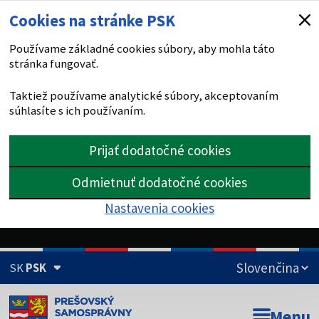
Cookies na stránke PSK
Používame základné cookies súbory, aby mohla táto
stránka fungovať.
Taktiež používame analytické súbory, akceptovaním
súhlasíte s ich používaním.
Prijať dodatočné cookies
Odmietnuť dodatočné cookies
Nastavenia cookies
SK
PSK
Doména psk.sk je oficiálna
Menu