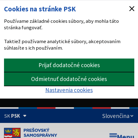
Cookies na stránke PSK
Používame základné cookies súbory, aby mohla táto
stránka fungovať.
Taktiež používame analytické súbory, akceptovaním
súhlasíte s ich používaním.
Prijať dodatočné cookies
Odmietnuť dodatočné cookies
Nastavenia cookies
SK
PSK
Doména psk.sk je oficiálna
Menu