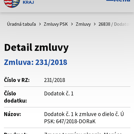
Toto je oficiálna webová stránka Prešovského
samosprávneho kraja. Oficiálne stránky využívajú doménu
psk.sk.
Úradná tabuľa
Zmluvy PSK
Zmluvy
26838 / Dodatok č
Táto stránka je zabezpečená
Detail zmluvy
Buďte pozorní a vždy sa uistite, že zdieľate informácie iba
cez zabezpečenú webovú stránku. Zabezpečená stránka
Zmluva: 231/2018
vždy začína https:// pred názvom domény webového sídla.
Číslo v RZ:
231/2018
Číslo
Dodatok č. 1
dodatku:
Názov:
Dodatok č. 1 k zmluve o dielo č. Ú
PSK: 647/2018-DORaK