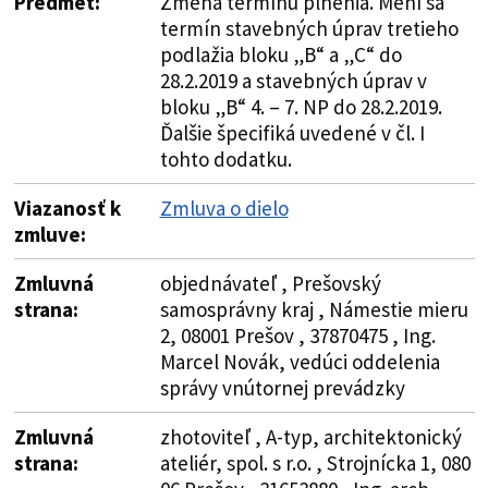
Predmet:
Zmena termínu plnenia. Mení sa
termín stavebných úprav tretieho
podlažia bloku „B“ a „C“ do
28.2.2019 a stavebných úprav v
bloku „B“ 4. – 7. NP do 28.2.2019.
Ďalšie špecifiká uvedené v čl. I
tohto dodatku.
Viazanosť k
Zmluva o dielo
zmluve:
Zmluvná
objednávateľ , Prešovský
strana:
samosprávny kraj , Námestie mieru
2, 08001 Prešov , 37870475 , Ing.
Marcel Novák, vedúci oddelenia
správy vnútornej prevádzky
Zmluvná
zhotoviteľ , A-typ, architektonický
strana:
ateliér, spol. s r.o. , Strojnícka 1, 080